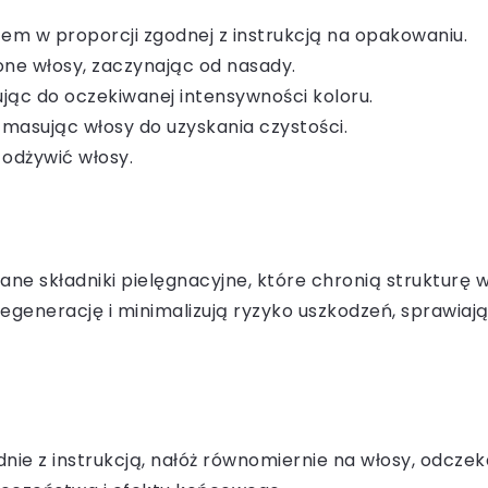
em w proporcji zgodnej z instrukcją na opakowaniu.
one włosy, zaczynając od nasady.
jąc do oczekiwanej intensywności koloru.
 masując włosy do uzyskania czystości.
i odżywić włosy.
e składniki pielęgnacyjne, które chronią strukturę wł
rację i minimalizują ryzyko uszkodzeń, sprawiając,
ie z instrukcją, nałóż równomiernie na włosy, odczeka