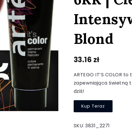
Intensy
Blond
33.16
zł
ARTEGO IT’S COLOR to t
zapewniająca świetną tr
dziś!
Kup Teraz
SKU:
3831_2271