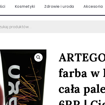
ści
Kosmetyki
Zdrowie i uroda
Akcesoria
ARTEGO 
farba w
cała pal
6RR | C