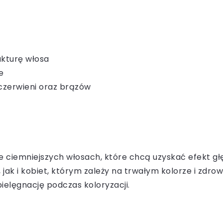
ukturę włosa
e
 czerwieni oraz brązów
nie ciemniejszych włosach, które chcą uzyskać efekt g
ak i kobiet, którym zależy na trwałym kolorze i zdro
elęgnację podczas koloryzacji.