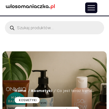
Home
Kosmetyki
Co jest teraz trendy w kosmetykach do włosów? Sprawdź hity 2025!
/
/
KOSMETYKI