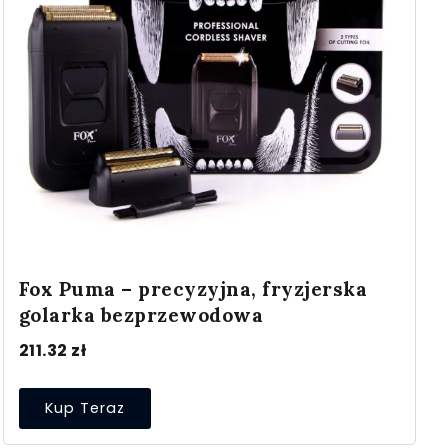
Fox Puma – precyzyjna, fryzjerska
golarka bezprzewodowa
211.32
zł
Kup Teraz