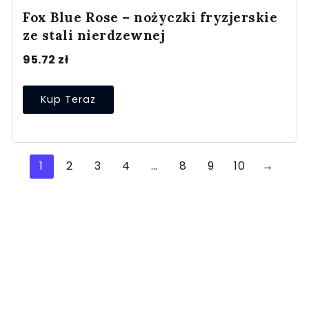
Fox Blue Rose – nożyczki fryzjerskie
ze stali nierdzewnej
95.72
zł
Kup Teraz
1
2
3
4
…
8
9
10
→