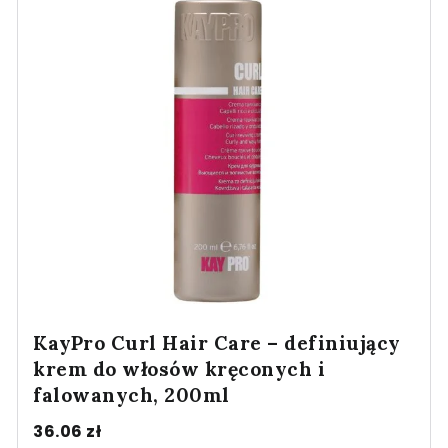
KayPro Curl Hair Care – definiujący
krem do włosów kręconych i
falowanych, 200ml
36.06
zł