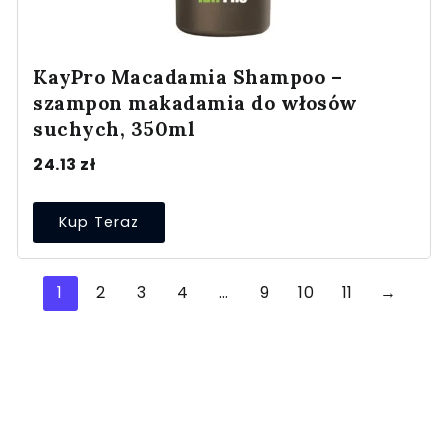
KayPro Macadamia Shampoo –
szampon makadamia do włosów
suchych, 350ml
24.13
zł
Kup Teraz
1
2
3
4
…
9
10
11
→