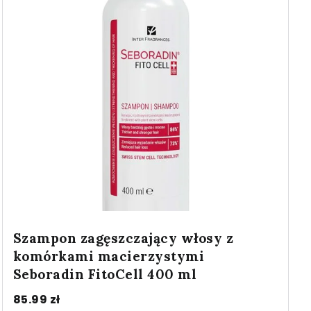
Szampon zagęszczający włosy z
komórkami macierzystymi
Seboradin FitoCell 400 ml
85.99
zł