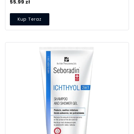
55.99
zł
Kup Teraz