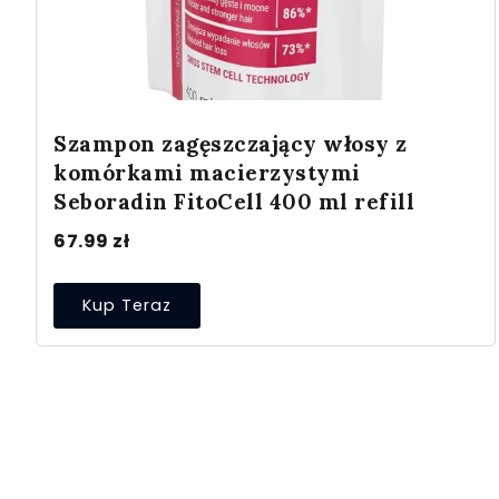
Szampon zagęszczający włosy z
komórkami macierzystymi
Seboradin FitoCell 400 ml refill
67.99
zł
Kup Teraz