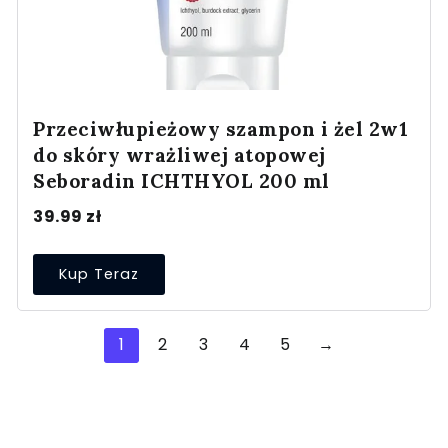
Przeciwłupieżowy szampon i żel 2w1
do skóry wrażliwej atopowej
Seboradin ICHTHYOL 200 ml
39.99
zł
Kup Teraz
1
2
3
4
5
→