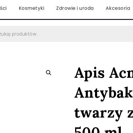
ści
Kosmetyki
Zdrowie i uroda
Akcesoria
Apis Ac
Antybak
twarzy z
500 ml