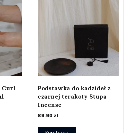
 Curl
Podstawka do kadzideł z
ml
czarnej terakoty Stupa
Incense
89.90
zł
Kup teraz