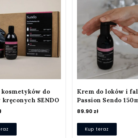
 kosmetyków do
Krem do loków i fal
 kręconych SENDO
Passion Sendo 150
ł
89.90
zł
eraz
Kup teraz