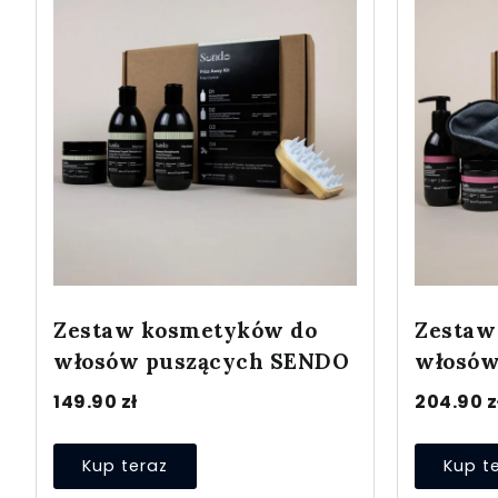
Zestaw kosmetyków do
Zestaw
włosów puszących SENDO
włosów
149.90
zł
204.90
z
Kup teraz
Kup t