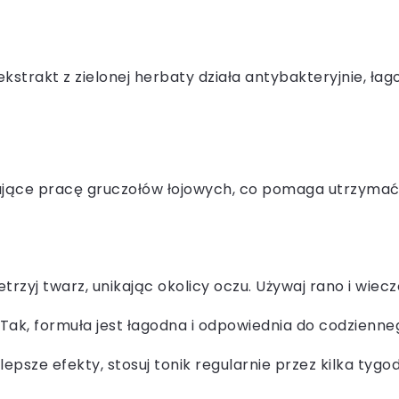
strakt z zielonej herbaty działa antybakteryjnie, łago
lujące pracę gruczołów łojowych, co pomaga utrzymać 
zetrzyj twarz, unikając okolicy oczu. Używaj rano i wie
Tak, formuła jest łagodna i odpowiednia do codzienneg
epsze efekty, stosuj tonik regularnie przez kilka tygo