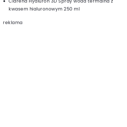
Clarena Hyaluron 3D Spray woda termalna z
kwasem hialuronowym 250 ml
reklama