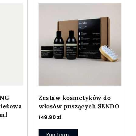
ING
Zestaw kosmetyków do
pieżowa
włosów puszących SENDO
0ml
149.90
zł
Kup teraz