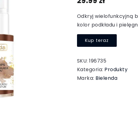
29.99
zł
Odkryj wielofunkcyjną 
kolor podkładu i pielęgn
Kup teraz
SKU:
196735
Kategoria:
Produkty
Marka:
Bielenda