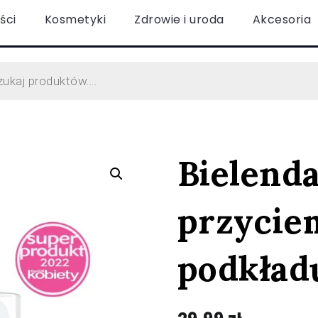
ści
Kosmetyki
Zdrowie i uroda
Akcesoria
Bielend
przycie
podkład