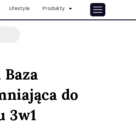
Lifestyle
Produkty
a Baza
mniająca do
u 3w1