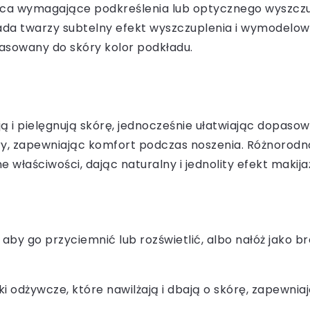
jsca wymagające podkreślenia lub optycznego wyszczupl
nada twarzy subtelny efekt wyszczuplenia i wymodelow
pasowany do skóry kolor podkładu.
ą i pielęgnują skórę, jednocześnie ułatwiając dopasow
y, zapewniając komfort podczas noszenia. Różnorodno
 właściwości, dając naturalny i jednolity efekt makija
 aby go przyciemnić lub rozświetlić, albo nałóż jako b
ki odżywcze, które nawilżają i dbają o skórę, zapewnia