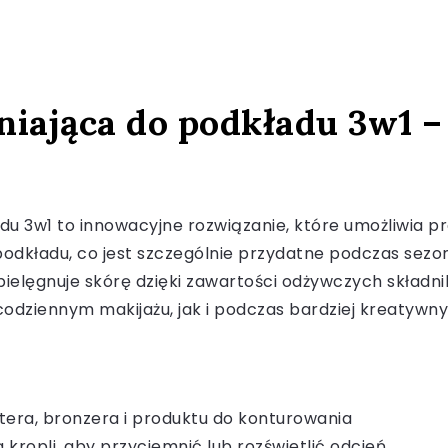
niająca do podkładu 3w1 –
du 3w1 to innowacyjne rozwiązanie, które umożliwia p
podkładu, co jest szczególnie przydatne podczas sezon
 pielęgnuje skórę dzięki zawartości odżywczych skład
dziennym makijażu, jak i podczas bardziej kreatywnych
tera, bronzera i produktu do konturowania
 kropli, aby przyciemnić lub rozświetlić odcień