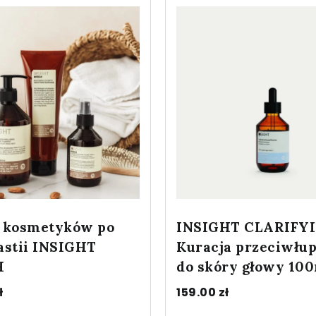
 kosmetyków po
INSIGHT CLARIFY
astii INSIGHT
Kuracja przeciwłu
H
do skóry głowy 10
ł
159.00
zł