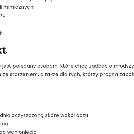
ii mimicznych
czu
ę
kt
 jest polecany osobom, które chcą zadbać o młodszy w
ce ze starzeniem, a także dla tych, którzy pragną za
ednio oczyszczoną skórę wokół oczu
odną
go wchłonięcia