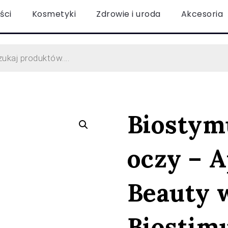
ści
Kosmetyki
Zdrowie i uroda
Akcesoria
Biostym
oczy – A
Beauty w
Biostim