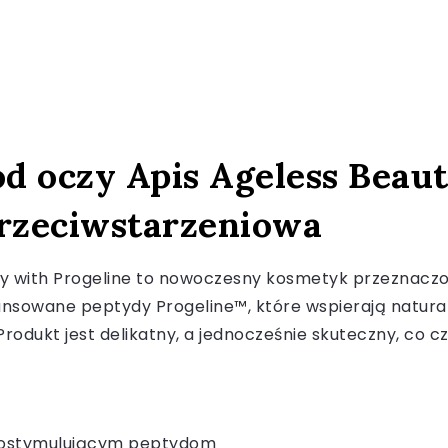
d oczy Apis Ageless Beaut
przeciwstarzeniowa
ty with Progeline to nowoczesny kosmetyk przeznacz
nsowane peptydy Progeline™, które wspierają natura
odukt jest delikatny, a jednocześnie skuteczny, co czy
biostymulującym peptydom