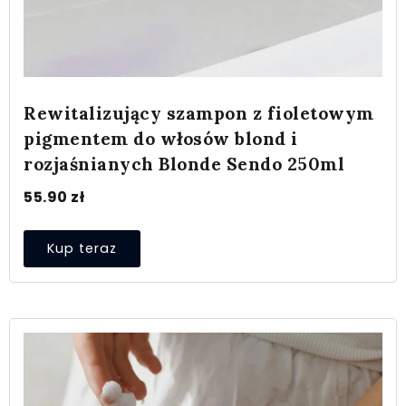
Rewitalizujący szampon z fioletowym
pigmentem do włosów blond i
rozjaśnianych Blonde Sendo 250ml
55.90
zł
Kup teraz