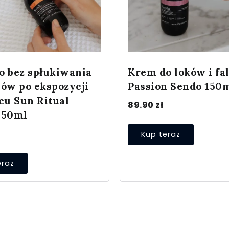
o bez spłukiwania
Krem do loków i fal
sów po ekspozycji
Passion Sendo 150
cu Sun Ritual
89.90
zł
150ml
Kup teraz
eraz