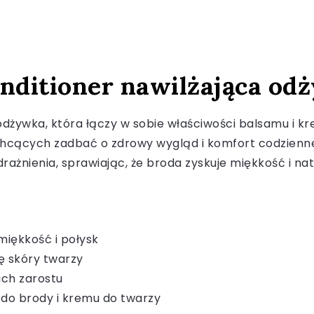
onditioner nawilżająca od
odżywka, która łączy w sobie właściwości balsamu i kr
cących zadbać o zdrowy wygląd i komfort codziennej pi
rażnienia, sprawiając, że broda zyskuje miękkość i nat
 miękkość i połysk
ię skóry twarzy
ach zarostu
 do brody i kremu do twarzy