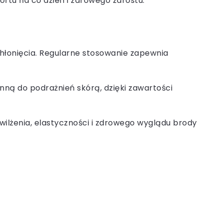
rtu na co dzień i zdrowego zarostu.
chłonięcia. Regularne stosowanie zapewnia
onną do podrażnień skórą, dzięki zawartości
ilżenia, elastyczności i zdrowego wyglądu brody