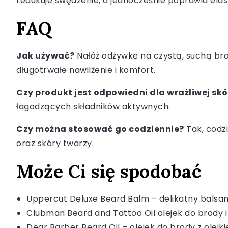
redukuje swędzenie, a jednocześnie poprawia elas
FAQ
Jak używać?
Nałóż odżywkę na czystą, suchą bro
długotrwałe nawilżenie i komfort.
Czy produkt jest odpowiedni dla wrażliwej skó
łagodzących składników aktywnych.
Czy można stosować go codziennie?
Tak, codz
oraz skóry twarzy.
Może Ci się spodobać
Uppercut Deluxe Beard Balm – delikatny balsam 
Clubman Beard and Tattoo Oil olejek do brody i
Dear Barber Beard Oil – olejek do brody z ole