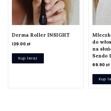
Derma Roller INSIGHT
Mleczk
do wło
129.00
zł
na słoń
Sendo 
Kup teraz
69.90
zł
Kup t