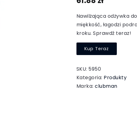
61.88
zł
Nawilżająca odżywka do
miękkość, łagodzi podra
kroku. Sprawdź teraz!
Kup Teraz
SKU:
5950
Kategoria:
Produkty
Marka:
clubman