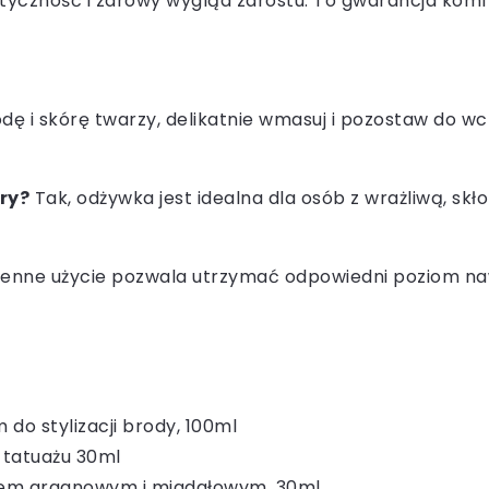
tyczność i zdrowy wygląd zarostu. To gwarancja komfo
dę i skórę twarzy, delikatnie wmasuj i pozostaw do w
ry?
Tak, odżywka jest idealna dla osób z wrażliwą, skł
ienne użycie pozwala utrzymać odpowiedni poziom naw
do stylizacji brody, 100ml
 tatuażu 30ml
jkiem arganowym i migdałowym, 30ml