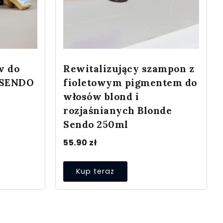
w do
Rewitalizujący szampon z
 SENDO
fioletowym pigmentem do
włosów blond i
rozjaśnianych Blonde
Sendo 250ml
55.90
zł
Kup teraz