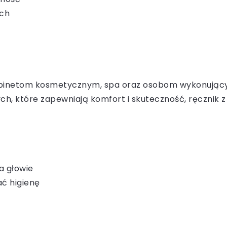
ych
abinetom kosmetycznym, spa oraz osobom wykonujący
h, które zapewniają komfort i skuteczność, ręcznik z 
a głowie
ać higienę