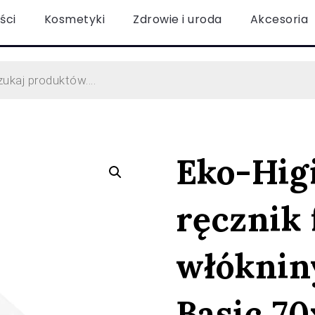
ści
Kosmetyki
Zdrowie i uroda
Akcesoria
Eko-Hig
ręcznik 
włókniny
Basic 7