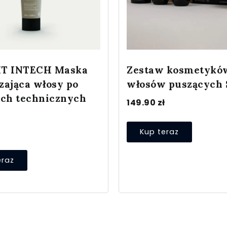
T INTECH Maska
Zestaw kosmetykó
zająca włosy po
włosów puszących
ach technicznych
149.90
zł
ł
Kup teraz
eraz