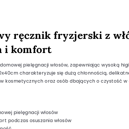
 ręcznik fryzjerski z włó
 i komfort
 i domowej pielęgnacji włosów, zapewniając wysoką hi
c 70x40cm charakteryzuje się dużą chłonnością, delikat
tów kosmetycznych oraz osób dbających o czystość w
mowej pielęgnacji włosów
ort podczas osuszania włosów
dność