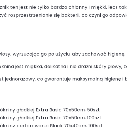
nik ten jest nie tylko bardzo chłonny i miękki, lecz ta
zyć rozprzestrzenianie się bakterii, co czyni go odp
włosy, wyrzucając go po użyciu, aby zachować higienę.
óknina jest miękka, delikatna i nie drażni skóry głowy
jest jednorazowy, co gwarantuje maksymalną higienę i
ókniny gładkiej Extra Basic 70x50cm, 50szt
ókniny gładkiej Extra Basic 70x50cm, 100szt
włókniny perforowanej Black 70x40cm, 100szt