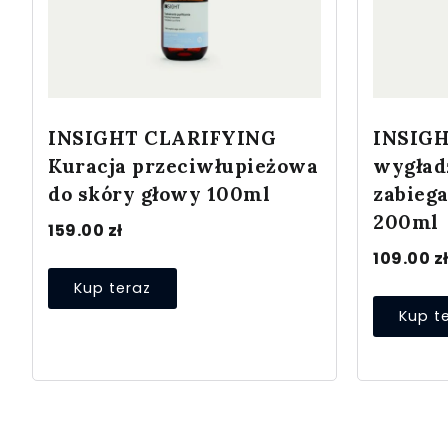
INSIGHT CLARIFYING
INSIGH
Kuracja przeciwłupieżowa
wygład
do skóry głowy 100ml
zabieg
200ml
159.00
zł
109.00
z
Kup teraz
Kup t