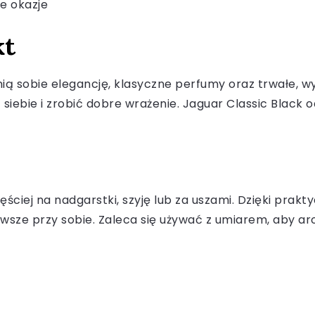
e okazje
kt
ią sobie elegancję, klasyczne perfumy oraz trwałe, 
bie i zrobić dobre wrażenie. Jaguar Classic Black od
iej na nadgarstki, szyję lub za uszami. Dzięki prakty
awsze przy sobie. Zaleca się używać z umiarem, aby ar