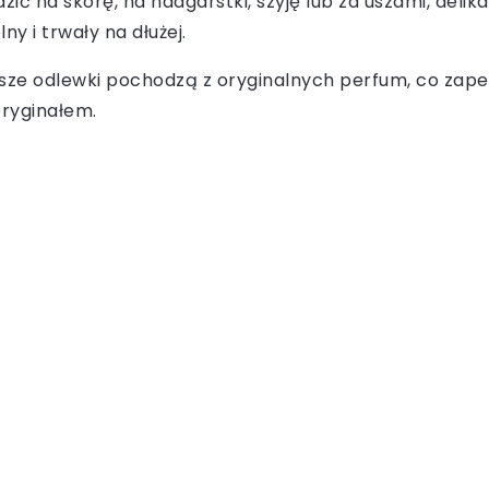
ć na skórę, na nadgarstki, szyję lub za uszami, delika
y i trwały na dłużej.
sze odlewki pochodzą z oryginalnych perfum, co zape
ryginałem.