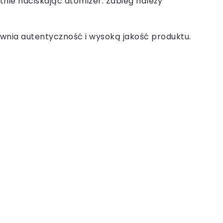
tnie naciskając atomizer. Zabieg należy
wnia autentyczność i wysoką jakość produktu.