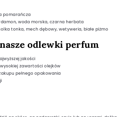
ka pomarańcza
rdamon, woda morska, czarna herbata
asolka tonka, mech dębowy, wetyweria, białe piżmo
 nasze odlewki perfum
jwyższej jakości
wysokiej zawartości olejków
 zakupu pełnego opakowania
i