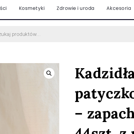
ści
Kosmetyki
Zdrowie i uroda
Akcesoria
Kadzidł
patyczk
– zapac
44szt. z