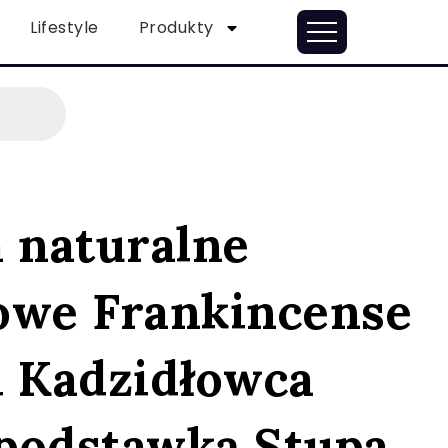
Lifestyle
Produkty
a naturalne
owe Frankincense
h Kadzidłowca
 podstawką Stupa