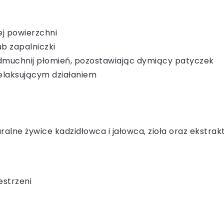
ej powierzchni
b zapalniczki
 zdmuchnij płomień, pozostawiając dymiący patyczek
relaksującym działaniem
ralne żywice kadzidłowca i jałowca, zioła oraz ekstrakt
estrzeni