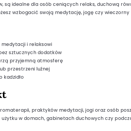
ków, są idealne dla osób ceniących relaks, duchową r
ożesz wzbogacić swoją medytację, jogę czy wieczorny
 medytacji i relaksowi
 bez sztucznych dodatków
orzą przyjemną atmosferę
b przestrzeni luźnej
o kadzidło
kt
romaterapii, praktyków medytacji, jogi oraz osób pos
do użytku w domach, gabinetach duchowych czy podcz