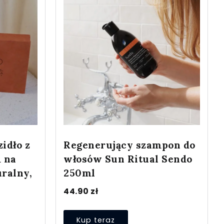
idło z
Regenerujący szampon do
 na
włosów Sun Ritual Sendo
uralny,
250ml
44.90
zł
Kup teraz