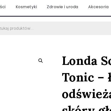
ści
Kosmetyki
Zdrowie i uroda
Akcesoria
Londa S
Tonic – 
odświeża
skóry g