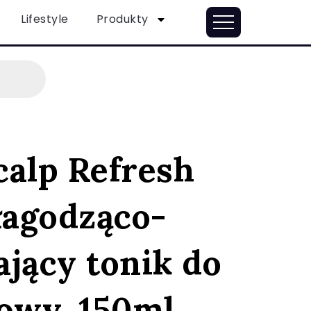
Lifestyle
Produkty
calp Refresh
łagodząco-
jący tonik do
łowy, 150ml