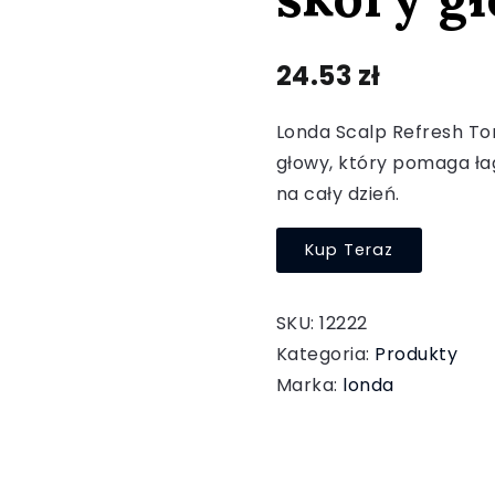
24.53
zł
Londa Scalp Refresh To
głowy, który pomaga łag
na cały dzień.
Kup Teraz
SKU:
12222
Kategoria:
Produkty
Marka:
londa