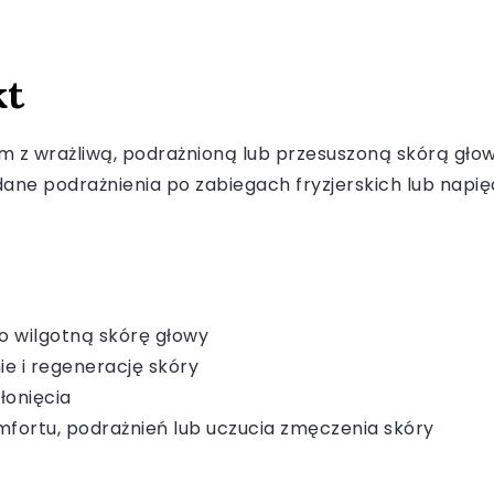
kt
 z wrażliwą, podrażnioną lub przesuszoną skórą głowy
dane podrażnienia po zabiegach fryzjerskich lub nap
ko wilgotną skórę głowy
 i regenerację skóry
łonięcia
mfortu, podrażnień lub uczucia zmęczenia skóry