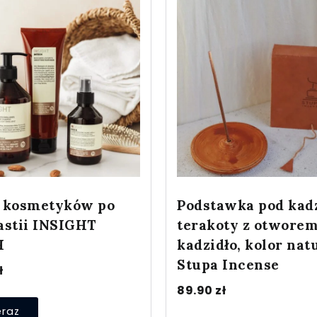
 kosmetyków po
Podstawka pod kadz
astii INSIGHT
terakoty z otworem
H
kadzidło, kolor nat
Stupa Incense
ł
89.90
zł
eraz