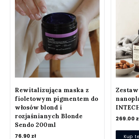
Rewitalizująca maska z
Zestaw
fioletowym pigmentem do
nanopl
włosów blond i
INTEC
rozjaśnianych Blonde
269.00
z
Sendo 200ml
76.90
zł
Kup t