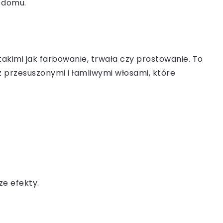
w domu.
kimi jak farbowanie, trwała czy prostowanie. To
z przesuszonymi i łamliwymi włosami, które
ze efekty.