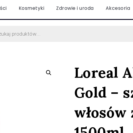
ści
Kosmetyki
Zdrowie i uroda
Akcesoria
Loreal A
Gold – 
włosów 
1500ml