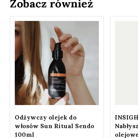
Zobacz również
Odżywczy olejek do
INSIGH
włosów Sun Ritual Sendo
Nabłys
100ml
olejow