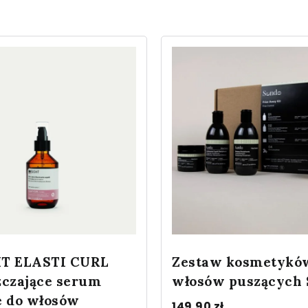
T ELASTI CURL
Zestaw kosmetykó
zczające serum
włosów puszących
e do włosów
149.90
zł