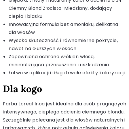
Głęboki, trwały i naturalny kolor o odcieniu 6.34
Ciemny Blond Złocisto-Miedziany, dodający
ciepła i blasku
Innowacyjna formuła bez amoniaku, delikatna
dla włosów
Wysoka skuteczność i równomierne pokrycie,
nawet na dłuższych włosach
Zapewniona ochrona włókien włosa,
minimalizująca przesuszenie i uszkodzenia
Łatwa w aplikacji i długotrwałe efekty koloryzacji
Dla kogo
Farba Loreal Inoa jest idealna dla osób pragnących
intensywnego, ciepłego odcienia ciemnego blondu.
Szczególnie polecana jest dla włosów naturalnych i
farbowanych, które potrzebują odświeżenia koloru