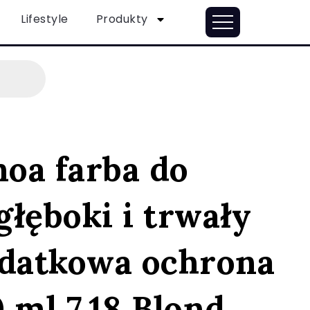
Lifestyle
Produkty
noa farba do
łęboki i trwały
odatkowa ochrona
 ml 7.18 Blond