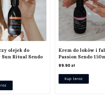
zy olejek do
Krem do loków i fal
 Sun Ritual Sendo
Passion Sendo 150
89.90
zł
Kup teraz
eraz