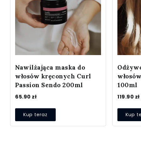
Nawilżająca maska do
Odżywc
włosów kręconych Curl
włosów
Passion Sendo 200ml
100ml
65.90
zł
119.90
zł
Kup teraz
Kup t