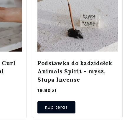
 Curl
Podstawka do kadzidełek
ml
Animals Spirit – mysz,
Stupa Incense
19.90
zł
Kup teraz