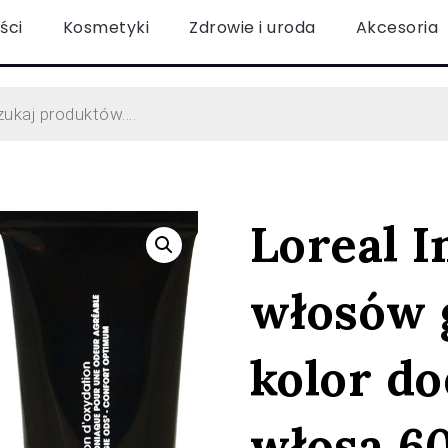
ści
Kosmetyki
Zdrowie i uroda
Akcesoria
Loreal I
włosów g
kolor d
włosa 60