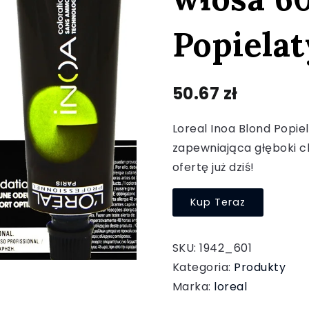
Popiela
50.67
zł
Loreal Inoa Blond Popie
zapewniająca głęboki c
ofertę już dziś!
Kup Teraz
SKU:
1942_601
Kategoria:
Produkty
Marka:
loreal