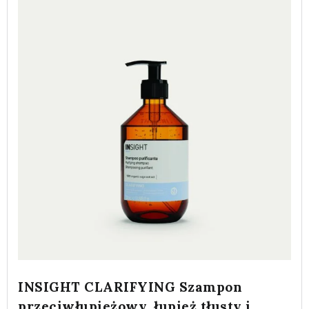
INSIGHT CLARIFYING Szampon
przeciwłupieżowy, łupież tłusty i