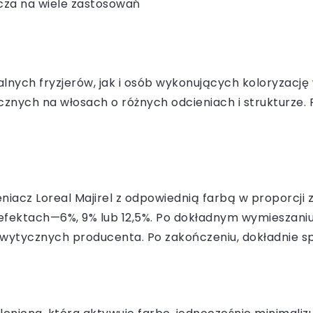
cza na wiele zastosowań
lnych fryzjerów, jak i osób wykonujących koloryzację 
znych na włosach o różnych odcieniach i strukturze. P
iacz Loreal Majirel z odpowiednią farbą w proporcji zg
h efektach—6%, 9% lub 12,5%. Po dokładnym wymieszani
wytycznych producenta. Po zakończeniu, dokładnie spł