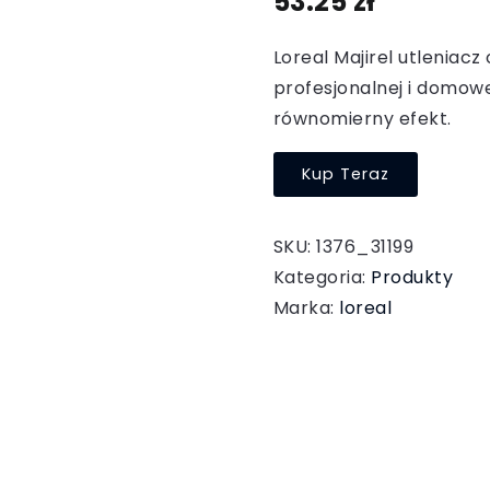
53.25
zł
Loreal Majirel utleniacz
profesjonalnej i domowe
równomierny efekt.
Kup Teraz
SKU:
1376_31199
Kategoria:
Produkty
Marka:
loreal