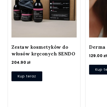
Zestaw kosmetyków do
Derma 
włosów kręconych SENDO
129.00
zł
204.90
zł
Kup t
Kup teraz