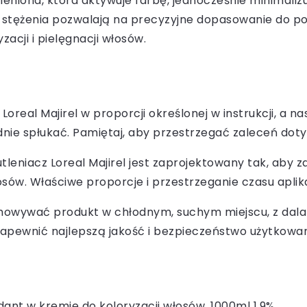
leniona, która aktywuje farbę, jednocześnie minimali
 stężenia pozwalają na precyzyjne dopasowanie do potr
acji i pielęgnacji włosów.
oreal Majirel w proporcji określonej w instrukcji, a na
ie spłukać. Pamiętaj, aby przestrzegać zaleceń doty
utleniacz Loreal Majirel jest zaprojektowany tak, aby
sów. Właściwe proporcje i przestrzeganie czasu aplik
howywać produkt w chłodnym, suchym miejscu, z dala o
apewnić najlepszą jakość i bezpieczeństwo użytkowan
ant w kremie do koloryzacji włosów, 1000ml 1.9%