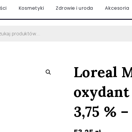
ści
Kosmetyki
Zdrowie i uroda
Akcesoria
Loreal M
oxydant
3,75 % – 