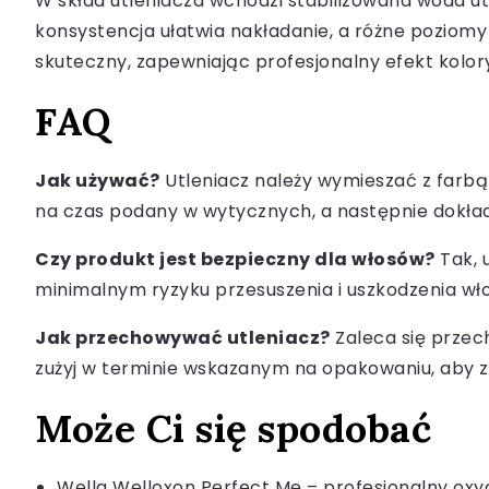
W skład utleniacza wchodzi stabilizowana woda ut
konsystencja ułatwia nakładanie, a różne poziomy
skuteczny, zapewniając profesjonalny efekt koloryz
FAQ
Jak używać?
Utleniacz należy wymieszać z farbą L
na czas podany w wytycznych, a następnie dokładn
Czy produkt jest bezpieczny dla włosów?
Tak, 
minimalnym ryzyku przesuszenia i uszkodzenia wło
Jak przechowywać utleniacz?
Zaleca się przec
zużyj w terminie wskazanym na opakowaniu, aby z
Może Ci się spodobać
Wella Welloxon Perfect Me – profesjonalny oxyd