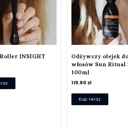
Roller INSIGHT
Odżywczy olejek d
włosów Sun Ritual
100ml
119.90
zł
eraz
Kup teraz