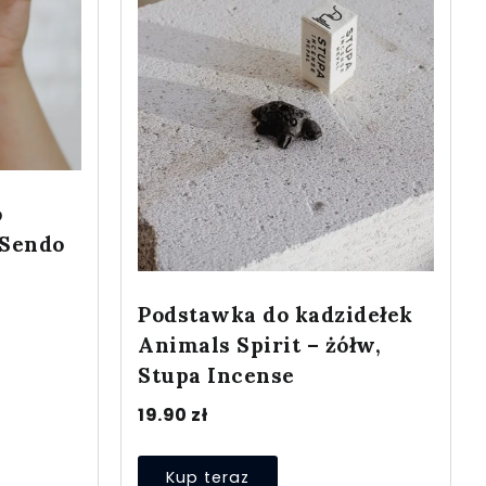
o
 Sendo
Podstawka do kadzidełek
Animals Spirit – żółw,
Stupa Incense
19.90
zł
Kup teraz