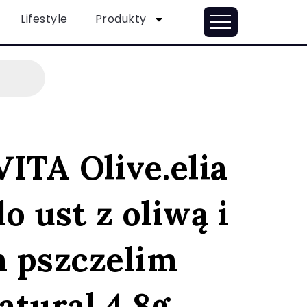
Lifestyle
Produkty
TA Olive.elia
o ust z oliwą i
 pszczelim
atural 4.8g