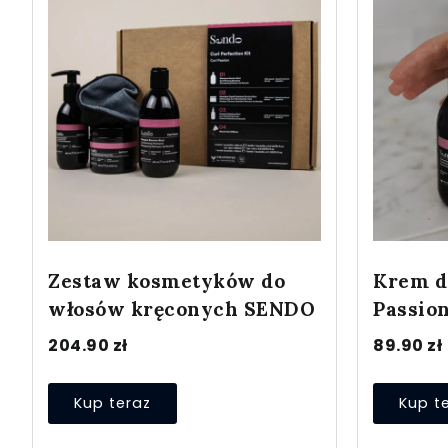
Zestaw kosmetyków do
Krem do
włosów kręconych SENDO
Passio
204.90
zł
89.90
zł
Kup teraz
Kup t