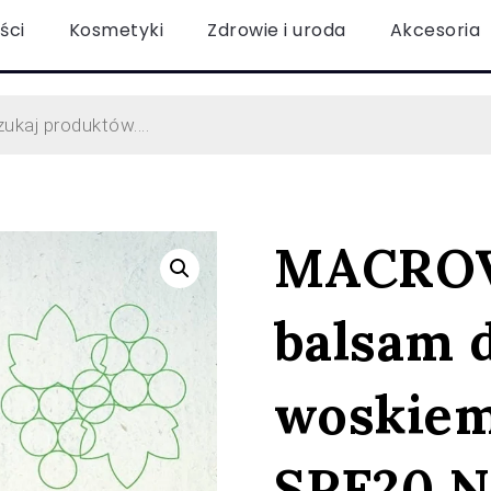
ści
Kosmetyki
Zdrowie i uroda
Akcesoria
MACROVI
balsam d
woskiem
SPF20 N