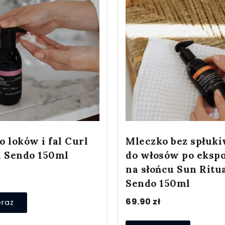
 loków i fal Curl
Mleczko bez spłuk
n Sendo 150ml
do włosów po ekspo
na słońcu Sun Ritu
Sendo 150ml
69.90
zł
eraz