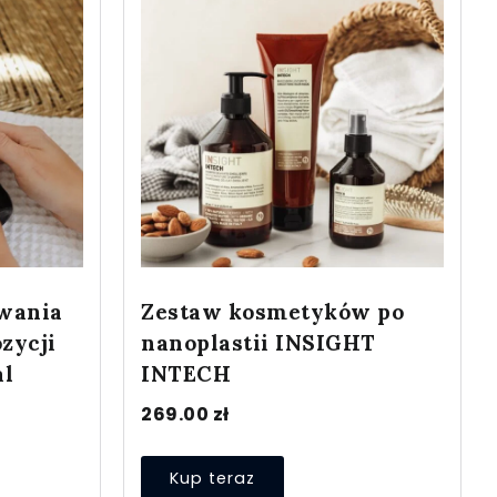
iwania
Zestaw kosmetyków po
zycji
nanoplastii INSIGHT
al
INTECH
269.00
zł
Kup teraz