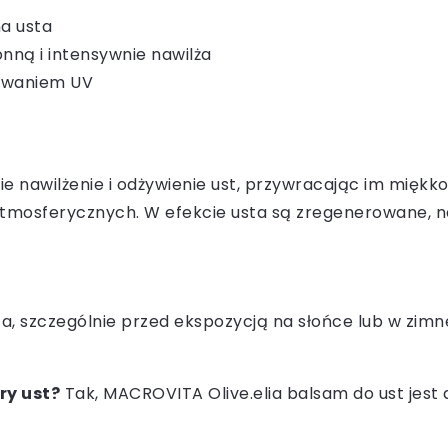
na usta
nną i intensywnie nawilża
iowaniem UV
ie nawilżenie i odżywienie ust, przywracając im miękko
tmosferycznych. W efekcie usta są zregenerowane, naw
a, szczególnie przed ekspozycją na słońce lub w zimne
ry ust?
Tak, MACROVITA Olive.elia balsam do ust jest d