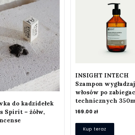
INSIGHT INTECH
Szampon wygładzaj
włosów po zabiega
technicznych 350m
wka do kadzidełek
 Spirit – żółw,
169.00
zł
Incense
Kup teraz