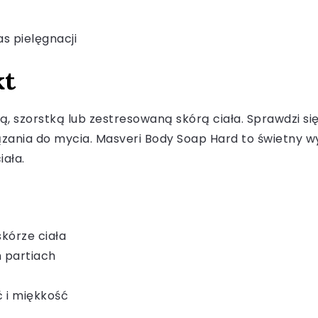
 pielęgnacji
kt
ą, szorstką lub zestresowaną skórą ciała. Sprawdzi si
wiązania do mycia. Masveri Body Soap Hard to świetny 
iała.
skórze ciała
h partiach
ć i miękkość