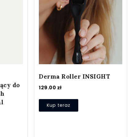
Derma Roller INSIGHT
ący do
129.00
zł
ch
l
Kup teraz