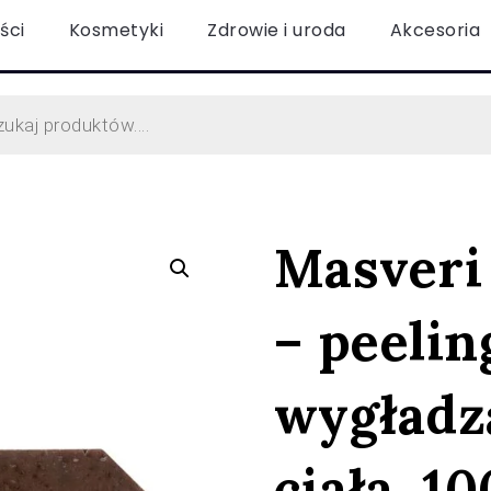
ści
Kosmetyki
Zdrowie i uroda
Akcesoria
Masveri
– peelin
wygładz
ciała, 1