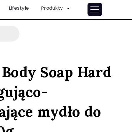
Lifestyle
Produkty
 Body Soap Hard
gująco-
ające mydło do
00g