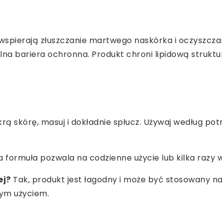
wspierają złuszczanie martwego naskórka i oczyszczani
alna bariera ochronna. Produkt chroni lipidową struk
rą skórę, masuj i dokładnie spłucz. Używaj według potr
a formuła pozwala na codzienne użycie lub kilka razy w
ej?
Tak, produkt jest łagodny i może być stosowany n
nym użyciem.