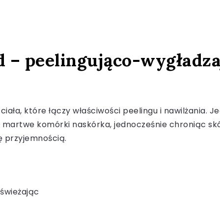
 – peelingująco-wygładzaj
ała, które łączy właściwości peelingu i nawilżania. 
martwe komórki naskórka, jednocześnie chroniąc skó
ę przyjemnością.
dświeżając