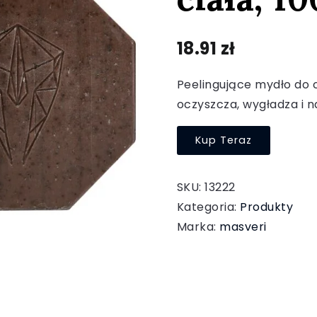
18.91
zł
Peelingujące mydło do 
oczyszcza, wygładza i na
Kup Teraz
SKU:
13222
Kategoria:
Produkty
Marka:
masveri