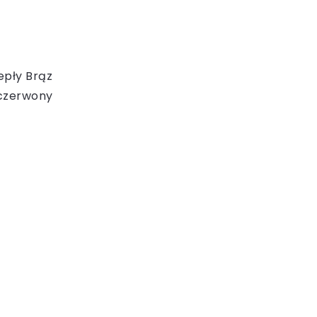
epły Brąz
oczerwony