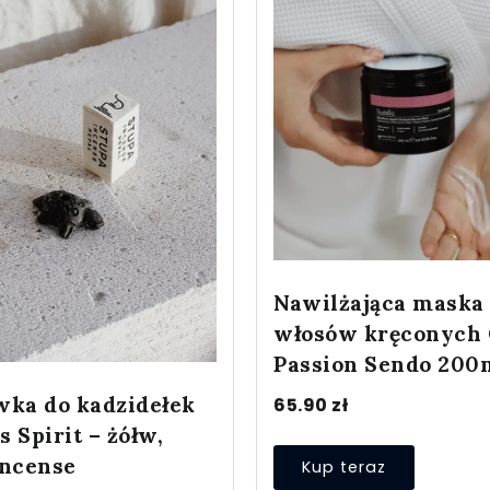
Nawilżająca maska
włosów kręconych 
Passion Sendo 200
wka do kadzidełek
65.90
zł
 Spirit – żółw,
Incense
Kup teraz