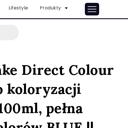
Lifestyle
Produkty
ake Direct Colour
 koloryzacji
100ml, pełna
olorów BLUE ||