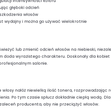
gulacji intensywności koloru
ując głęboki odcień
uszkodzenia włosów
t wydajny i można go używać wielokrotnie
ieżyć lub zmienić odcień włosów na niebieski, niezale
ym doda wyrazistego charakteru. Doskonały dla kobiet 
rofesjonalnym salonie.
 włosy nałóż niewielką ilość tonera, rozprowadzając r
enia. Po tym czasie spłucz dokładnie ciepłą wodą. Dl
o zaleceń producenta, aby nie przeciążyć włosów.