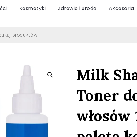
ści
Kosmetyki
Zdrowie i uroda
Akcesoria
Milk Sh
Toner do
włosów 
paleta k