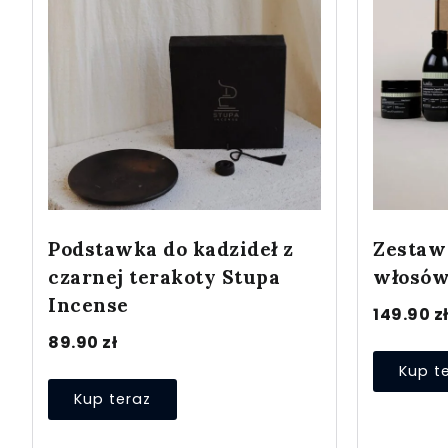
Podstawka do kadzideł z
Zestaw
czarnej terakoty Stupa
włosów
Incense
149.90
z
89.90
zł
Kup t
Kup teraz