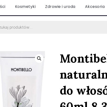
ści
Kosmetyki
Zdrowie i uroda
Akcesoria
Montibe
natural
do włos
60ml 8,3