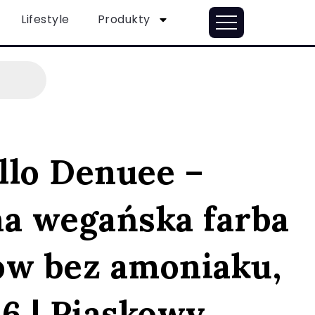
Lifestyle
Produkty
llo Denuee –
na wegańska farba
ów bez amoniaku,
6 | Piaskowy