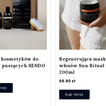
 kosmetyków do
Regenerująca mask
 puszących SENDO
włosów Sun Ritual
200ml
ł
56.90
zł
eraz
Kup teraz