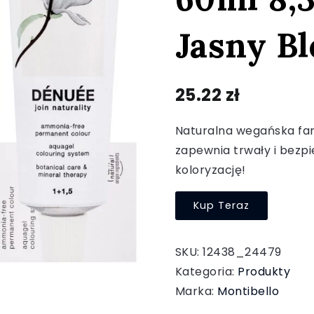
Jasny B
25.22
zł
Naturalna wegańska fa
zapewnia trwały i bezpi
koloryzację!
Kup Teraz
SKU:
12438_24479
Kategoria:
Produkty
Marka:
Montibello