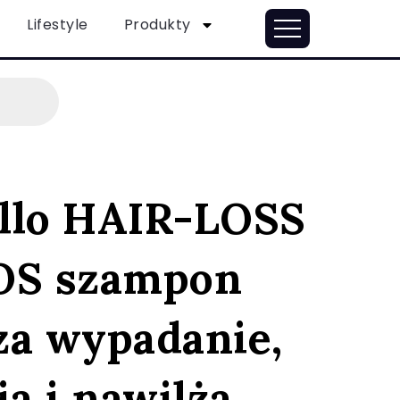
Lifestyle
Produkty
llo HAIR-LOSS
S szampon
za wypadanie,
a i nawilża