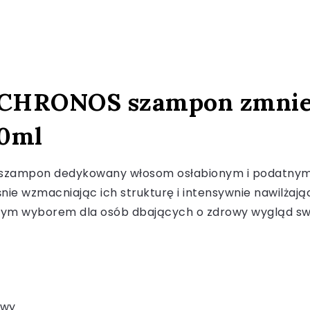
 CHRONOS szampon zmniej
00ml
 szampon dedykowany włosom osłabionym i podatnym 
e wzmacniając ich strukturę i intensywnie nawilżając 
alnym wyborem dla osób dbających o zdrowy wygląd sw
owy