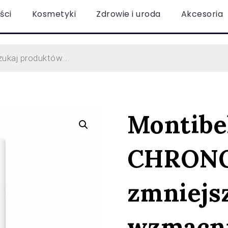
ści
Kosmetyki
Zdrowie i uroda
Akcesoria
Montibe
CHRONO
zmniejs
wzmacni