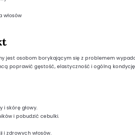
ia włosów
kt
 jest osobom borykającym się z problemem wypadan
chcą poprawić gęstość, elastyczność i ogólną kondycj
 i skórę głowy.
ików i pobudzić cebulki.
ji i zdrowych włosów.