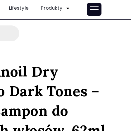
Lifestyle
Produkty
noil Dry
 Dark Tones –
zampon do
h włosów, 62ml