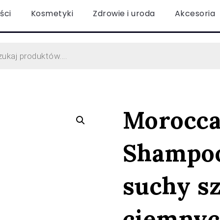
ści
Kosmetyki
Zdrowie i uroda
Akcesoria
Morocca
Shampoo
suchy s
ciemnyc