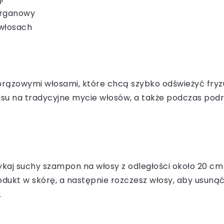
 arganowy
 włosach
brązowymi włosami, które chcą szybko odświeżyć fryzur
asu na tradycyjne mycie włosów, a także podczas podró
ykaj suchy szampon na włosy z odległości około 20 cm 
produkt w skórę, a następnie rozczesz włosy, aby usun
.