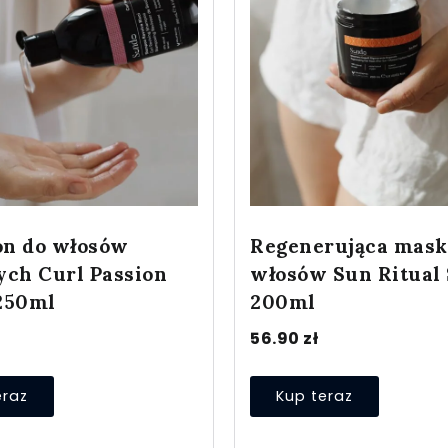
n do włosów
Regenerująca mask
ych Curl Passion
włosów Sun Ritual
250ml
200ml
56.90
zł
eraz
Kup teraz