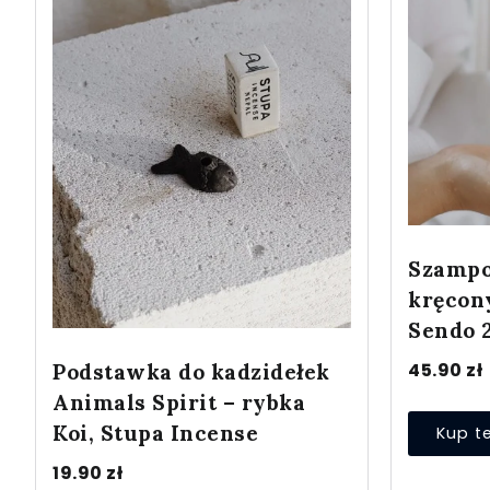
Szampo
kręcon
Sendo 
45.90
zł
Podstawka do kadzidełek
Animals Spirit – rybka
Koi, Stupa Incense
Kup t
19.90
zł