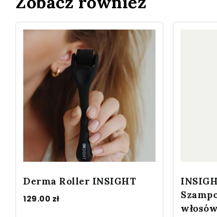
Zobacz również
Derma Roller INSIGHT
INSIG
Szampo
129.00
zł
włosów