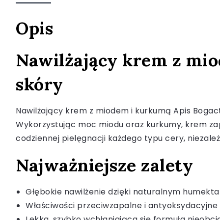
Opis
Nawilżający krem z mio
skóry
Nawilżający krem z miodem i kurkumą Apis Bogactw
Wykorzystując moc miodu oraz kurkumy, krem zapew
codziennej pielęgnacji każdego typu cery, niezależn
Najważniejsze zalety
Głębokie nawilżenie dzięki naturalnym humek
Właściwości przeciwzapalne i antyoksydacyj
Lekka, szybko wchłaniająca się formuła nieobci