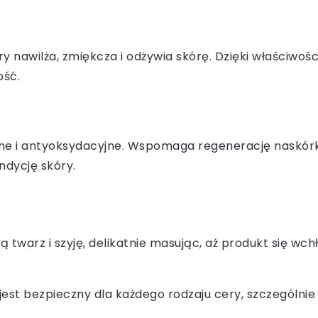
óry nawilża, zmiękcza i odżywia skórę. Dzięki właśc
ość.
ne i antyoksydacyjne. Wspomaga regenerację naskórka
ndycję skóry.
twarz i szyję, delikatnie masując, aż produkt się wch
est bezpieczny dla każdego rodzaju cery, szczególnie p