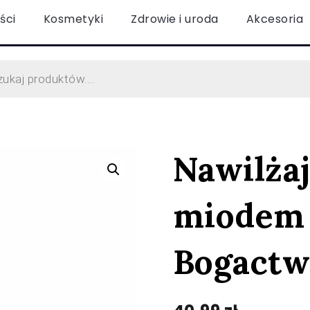
ści
Kosmetyki
Zdrowie i uroda
Akcesoria
Nawilża
miodem 
Bogactw