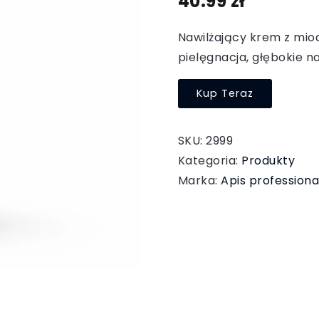
40.99
zł
Nawilżający krem z mio
pielęgnacja, głębokie n
Kup Teraz
SKU:
2999
Kategoria:
Produkty
Marka:
Apis professiona