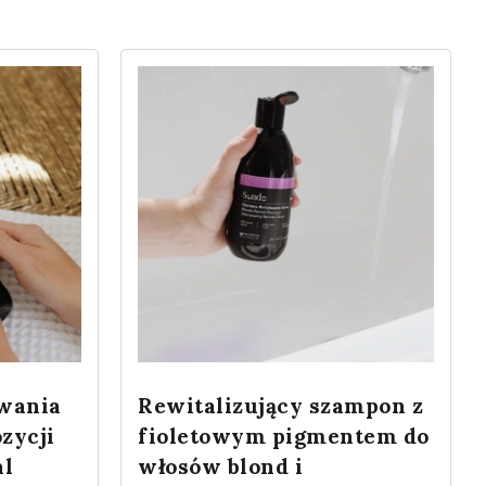
iwania
Rewitalizujący szampon z
zycji
fioletowym pigmentem do
al
włosów blond i