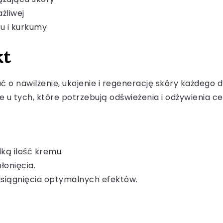
żliwej
u i kurkumy
kt
o nawilżenie, ukojenie i regenerację skóry każdego d
że u tych, które potrzebują odświeżenia i odżywienia ce
lką ilość kremu.
łonięcia.
osiągnięcia optymalnych efektów.