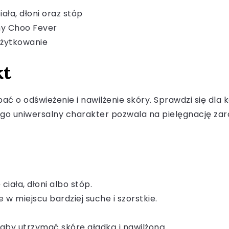
ała, dłoni oraz stóp
my Choo Fever
użytkowanie
kt
ać o odświeżenie i nawilżenie skóry. Sprawdzi się dla 
go uniwersalny charakter pozwala na pielęgnację zarów
ciała, dłoni albo stóp.
 w miejscu bardziej suche i szorstkie.
, aby utrzymać skórę gładką i nawilżoną.