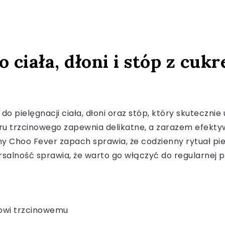
o ciała, dłoni i stóp z cu
do pielęgnacji ciała, dłoni oraz stóp, który skuteczni
u trzcinowego zapewnia delikatne, a zarazem efektywn
y Choo Fever zapach sprawia, że codzienny rytuał piel
salność sprawia, że warto go włączyć do regularnej pi
krowi trzcinowemu