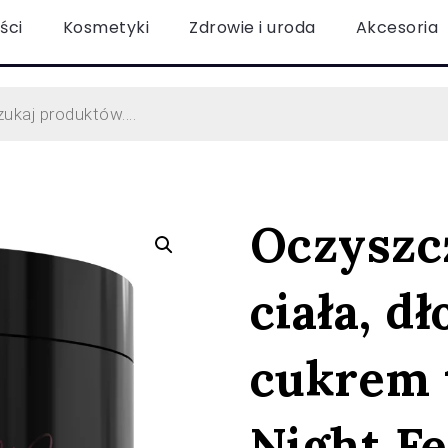
ści
Kosmetyki
Zdrowie i uroda
Akcesoria
Oczyszcz
ciała, dł
cukrem 
Night Fe