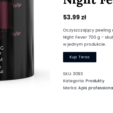
53.99
zł
Oczyszczający peeling d
Night Fever 700 g – sku
w jednym produkcie.
Kup Teraz
SKU:
3093
Kategoria:
Produkty
Marka:
Apis professiona