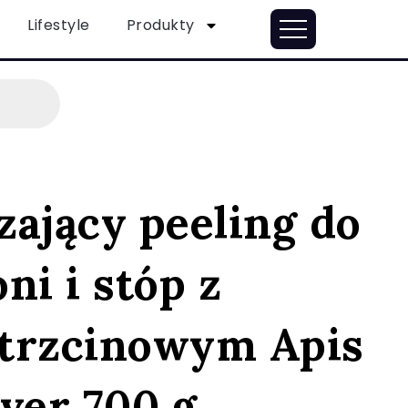
Lifestyle
Produkty
ający peeling do
oni i stóp z
trzcinowym Apis
ver 700 g