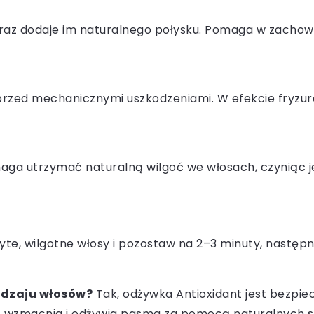
z dodaje im naturalnego połysku. Pomaga w zachowani
rzed mechanicznymi uszkodzeniami. W efekcie fryzura 
aga utrzymać naturalną wilgoć we włosach, czyniąc je
, wilgotne włosy i pozostaw na 2–3 minuty, następnie
odzaju włosów?
Tak, odżywka Antioxidant jest bezpie
je, wzmacnia i odżywia pasma za pomocą naturalnych s