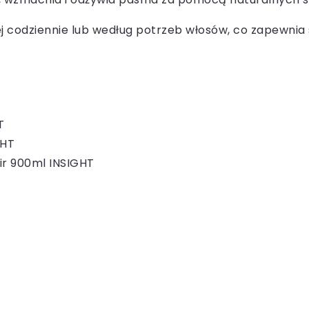
j codziennie lub według potrzeb włosów, co zapewnia 
T
GHT
r 900ml INSIGHT