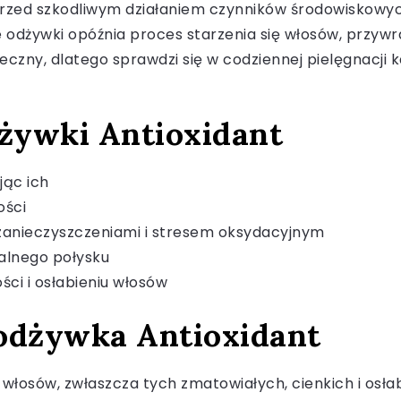
przed szkodliwym działaniem czynników środowiskowyc
e odżywki opóźnia proces starzenia się włosów, przywr
teczny, dlatego sprawdzi się w codziennej pielęgnacji 
dżywki Antioxidant
jąc ich
ości
zanieczyszczeniami i stresem oksydacyjnym
ralnego połysku
ci i osłabieniu włosów
odżywka Antioxidant
łosów, zwłaszcza tych zmatowiałych, cienkich i osłabi