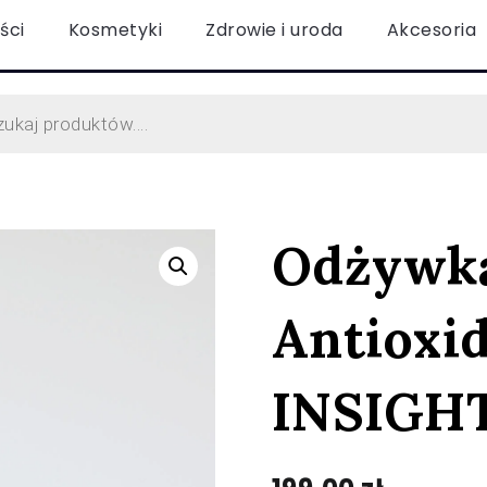
ści
Kosmetyki
Zdrowie i uroda
Akcesoria
Odżywka
Antioxi
INSIGH