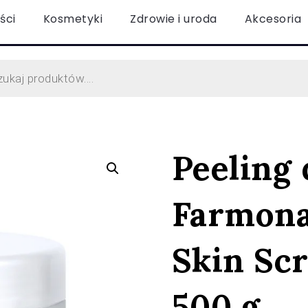
ści
Kosmetyki
Zdrowie i uroda
Akcesoria
Peeling 
Farmona
Skin Scr
500 g