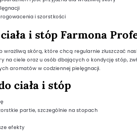
ęgnacji
 rogowacenia i szorstkości
 ciała i stóp Farmona Prof
 wrażliwą skórą, które chcą regularnie złuszczać nask
ry na ciele oraz u osób dbających o kondycję stóp, z
ych aromatów w codziennej pielęgnacji.
o ciała i stóp
rę
orstkie partie, szczególnie na stopach
sze efekty