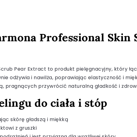
 Farmona Professional Skin
Scrub Pear Extract to produkt pielęgnacyjny, który łą
nie odżywia i nawilża, poprawiając elastyczność i mięk
órą, pragnących przywrócić naturalną gładkość i zdro
lingu do ciała i stóp
jąc skórę gładszą i miękką
towi z gruszki
odrażnień i jest przyjazna dla wrażliwej skóry