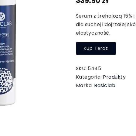
339.90
zł
Serum z trehalozą 15% 
dla suchej i dojrzałej s
elastyczność.
Kup Teraz
SKU:
5445
Kategoria:
Produkty
Marka:
Basiclab