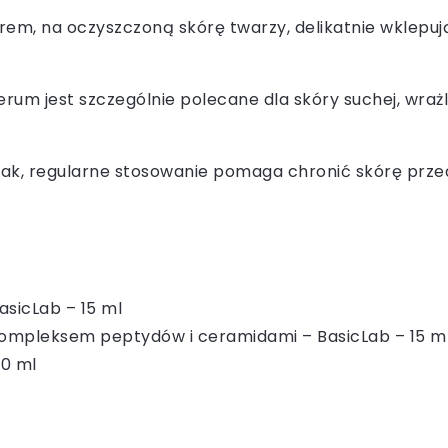
rem, na oczyszczoną skórę twarzy, delikatnie wklepują
rum jest szczególnie polecane dla skóry suchej, wrażl
ak, regularne stosowanie pomaga chronić skórę prz
asicLab – 15 ml
% kompleksem peptydów i ceramidami – BasicLab – 15 m
30 ml