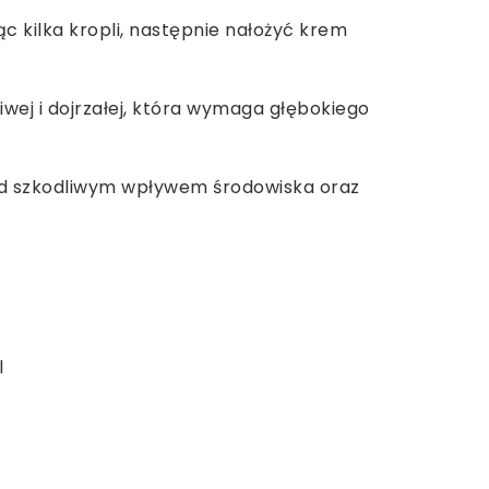
c kilka kropli, następnie nałożyć krem
iwej i dojrzałej, która wymaga głębokiego
ed szkodliwym wpływem środowiska oraz
l