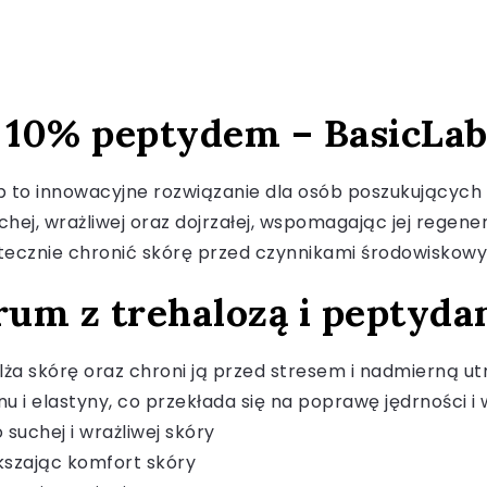
i 10% peptydem – BasicLa
b to innowacyjne rozwiązanie dla osób poszukujących 
hej, wrażliwej oraz dojrzałej, wspomagając jej regene
ecznie chronić skórę przed czynnikami środowiskowymi
rum z trehalozą i peptyda
lża skórę oraz chroni ją przed stresem i nadmierną ut
 i elastyny, co przekłada się na poprawę jędrności i
suchej i wrażliwej skóry
ększając komfort skóry