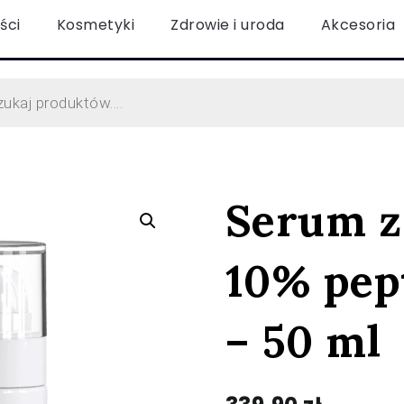
ści
Kosmetyki
Zdrowie i uroda
Akcesoria
Serum z 
10% pep
– 50 ml