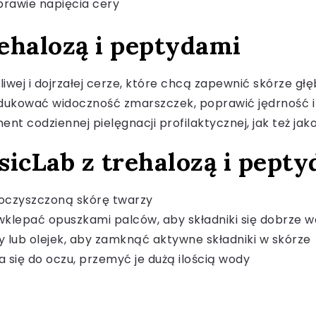
prawie napięcia cery
rehalozą i peptydami
iwej i dojrzałej cerze, które chcą zapewnić skórze głę
redukować widoczność zmarszczek, poprawić jędrność 
nt codziennej pielęgnacji profilaktycznej, jak też jak
icLab z trehalozą i pept
 oczyszczoną skórę twarzy
e wklepać opuszkami palców, aby składniki się dobrze 
y lub olejek, aby zamknąć aktywne składniki w skórze
 się do oczu, przemyć je dużą ilością wody