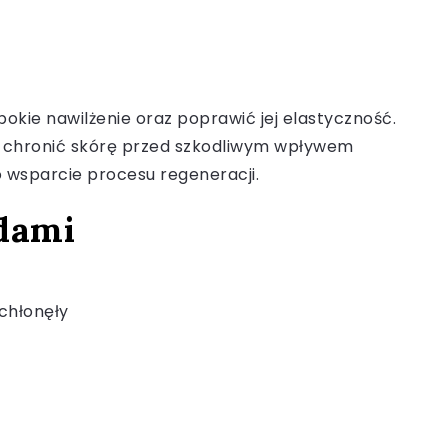
bokie nawilżenie oraz poprawić jej elastyczność.
i chronić skórę przed szkodliwym wpływem
o wsparcie procesu regeneracji.
ydami
wchłonęły