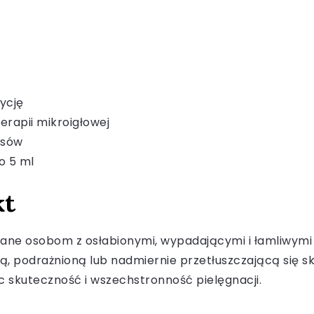
ycję
rapii mikroigłowej
osów
o 5 ml
kt
e osobom z osłabionymi, wypadającymi i łamliwymi w
hą, podrażnioną lub nadmiernie przetłuszczającą się s
 skuteczność i wszechstronność pielęgnacji.