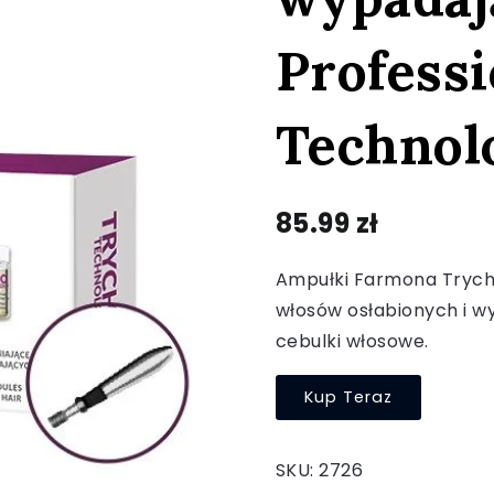
Profess
Technolo
85.99
zł
Ampułki Farmona Trych
włosów osłabionych i w
cebulki włosowe.
Kup Teraz
SKU:
2726