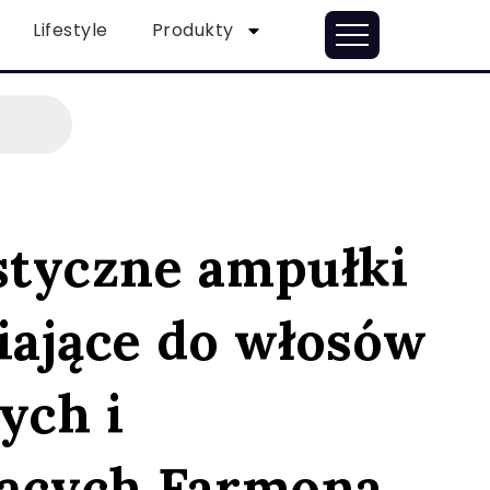
Lifestyle
Produkty
istyczne ampułki
ające do włosów
ych i
ących Farmona