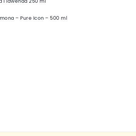
a i lawenda 250 ml
rmona – Pure Icon – 500 ml