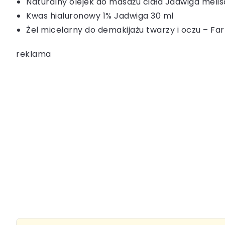
Naturalny olejek do masażu ciała Jadwiga melis
Kwas hialuronowy 1% Jadwiga 30 ml
Żel micelarny do demakijażu twarzy i oczu – Fa
reklama