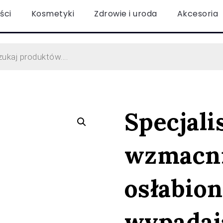
ści
Kosmetyki
Zdrowie i uroda
Akcesoria
Specjal
wzmacni
osłabion
wypadaj