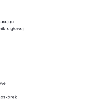
masując
ikroigłowej
owe
naskórek