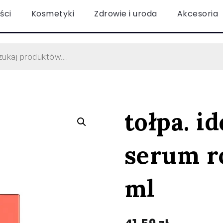
ści
Kosmetyki
Zdrowie i uroda
Akcesoria
tołpa. id
serum ro
ml