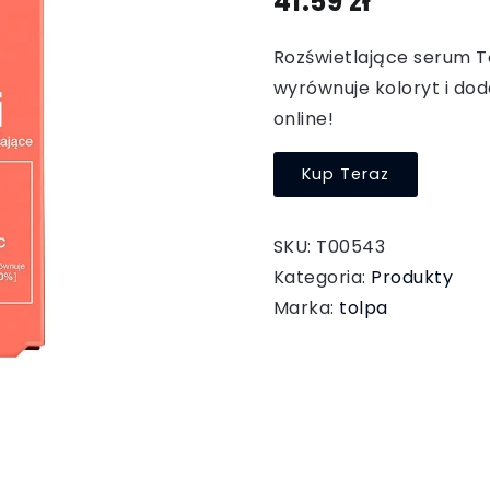
41.59
zł
Rozświetlające serum To
wyrównuje koloryt i dod
online!
Kup Teraz
SKU:
T00543
Kategoria:
Produkty
Marka:
tolpa