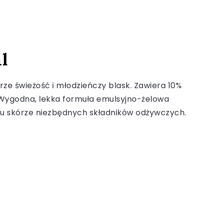
l
ze świeżość i młodzieńczy blask. Zawiera 10%
a. Wygodna, lekka formuła emulsyjno-żelowa
niu skórze niezbędnych składników odżywczych.