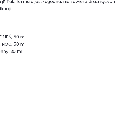
ej?
Tak, formuła jest łagodna, nie zawiera drażniących 
kacji.
 DZIEŃ, 50 ml
, NOC, 50 ml
nny, 30 ml