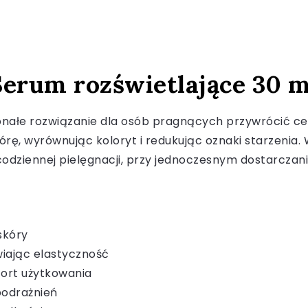
 Serum rozświetlające 30 m
onałe rozwiązanie dla osób pragnących przywrócić cer
skórę, wyrównując koloryt i redukując oznaki starzeni
codziennej pielęgnacji, przy jednoczesnym dostarcza
skóry
iając elastyczność
fort użytkowania
podrażnień