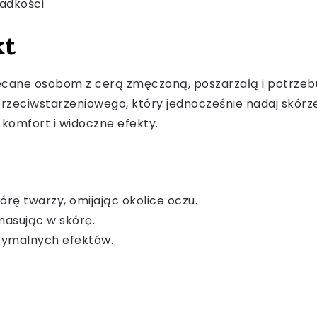
ładkości
kt
lecane osobom z cerą zmęczoną, poszarzałą i potrzebuj
eciwstarzeniowego, który jednocześnie nadaj skórze
 komfort i widoczne efekty.
órę twarzy, omijając okolice oczu.
 masując w skórę.
ptymalnych efektów.