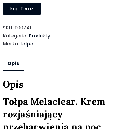
Kup Teraz
SKU:
T00741
Kategoria:
Produkty
Marka:
tolpa
Opis
Opis
Tołpa Melaclear. Krem
rozjaśniający
przebarwienia na noc