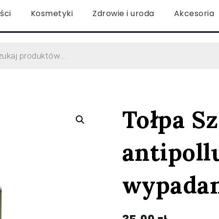
ści
Kosmetyki
Zdrowie i uroda
Akcesoria
Tołpa S
antipoll
wypada