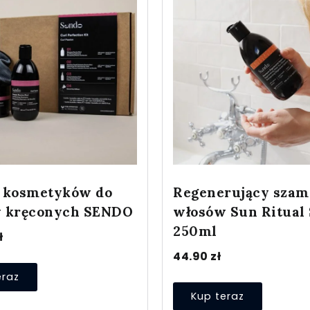
 kosmetyków do
Regenerujący szam
 kręconych SENDO
włosów Sun Ritual
250ml
ł
44.90
zł
eraz
Kup teraz