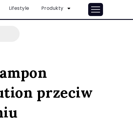
Lifestyle
Produkty
zampon
ution przeciw
niu