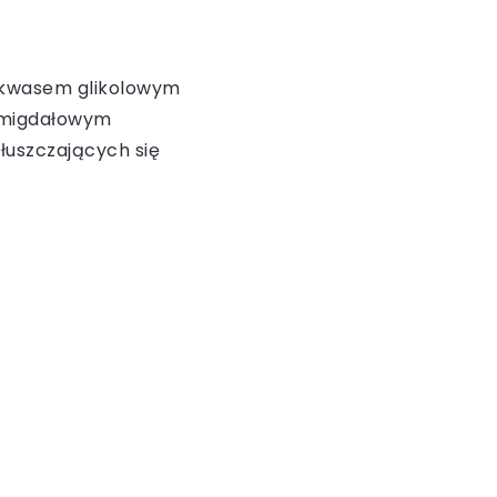
z kwasem glikolowym
m migdałowym
uszczających się