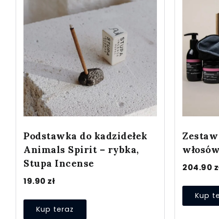
Podstawka do kadzidełek
Zestaw
Animals Spirit – rybka,
włosów
Stupa Incense
204.90
z
19.90
zł
Kup t
Kup teraz