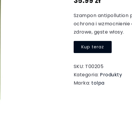
35.99
zł
Szampon antipollution 
ochrona i wzmocnienie
zdrowe, gęste włosy.
Kup teraz
SKU:
T00205
Kategoria:
Produkty
Marka:
tolpa