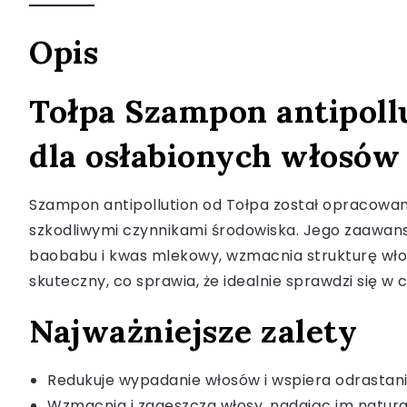
Opis
Tołpa Szampon antipoll
dla osłabionych włosów
Szampon antipollution od Tołpa został opracowa
szkodliwymi czynnikami środowiska. Jego zaawans
baobabu i kwas mlekowy, wzmacnia strukturę włosó
skuteczny, co sprawia, że idealnie sprawdzi się w c
Najważniejsze zalety
Redukuje wypadanie włosów i wspiera odrasta
Wzmacnia i zagęszcza włosy, nadając im natura