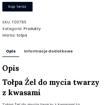
Kup teraz
SKU:
T00785
Kategoria:
Produkty
Marka:
tolpa
Opis
Informacje dodatkowe
Opis
Tołpa Żel do mycia twarzy
z kwasami
Tołpa Żel do mycia twarzy z kwasami to