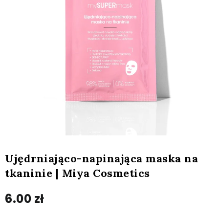
Ujędrniająco-napinająca maska na
tkaninie | Miya Cosmetics
6.00
zł