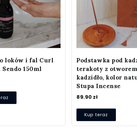
 loków i fal Curl
Podstawka pod kadz
n Sendo 150ml
terakoty z otworem
kadzidło, kolor nat
Stupa Incense
89.90
zł
eraz
Kup teraz