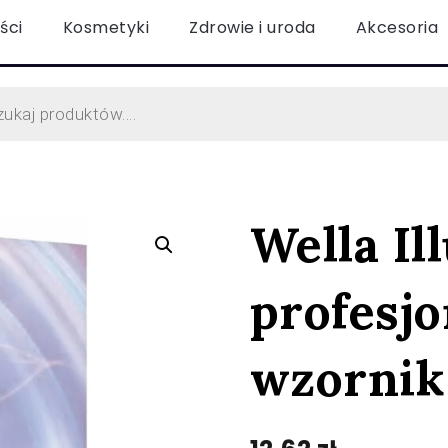
ści
Kosmetyki
Zdrowie i uroda
Akcesoria
Wella Il
profesjo
wzornik