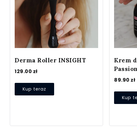
Derma Roller INSIGHT
Krem do
Passio
129.00
zł
89.90
zł
Kup teraz
Kup t