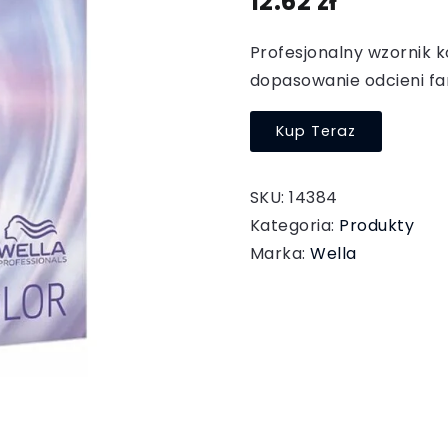
12.62
zł
Profesjonalny wzornik k
dopasowanie odcieni far
Kup Teraz
SKU:
14384
Kategoria:
Produkty
Marka:
Wella