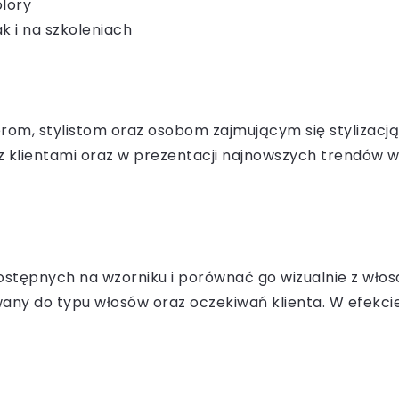
lory
k i na szkoleniach
erom, stylistom oraz osobom zajmującym się stylizacj
ji z klientami oraz w prezentacji najnowszych trendów
stępnych na wzorniku i porównać go wizualnie z włosa
wany do typu włosów oraz oczekiwań klienta. W efekci