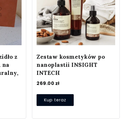
idło z
Zestaw kosmetyków po
 na
nanoplastii INSIGHT
uralny,
INTECH
269.00
zł
Kup teraz