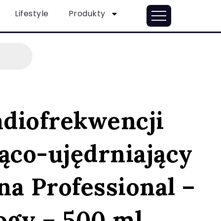
Lifestyle
Produkty
adiofrekwencji
ąco-ujędrniający
a Professional –
ogy – 500 ml