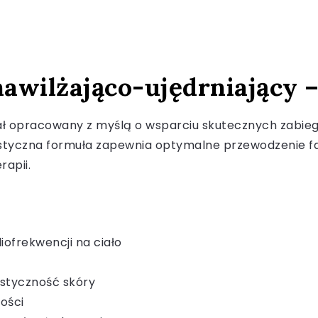
nawilżająco-ujędrniający 
tał opracowany z myślą o wsparciu skutecznych zabieg
listyczna formuła zapewnia optymalne przewodzenie fa
rapii.
ofrekwencji na ciało
astyczność skóry
ości