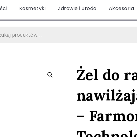
ści
Kosmetyki
Zdrowie i uroda
Akcesoria
Żel do r
nawilżaj
– Farmon
Technol