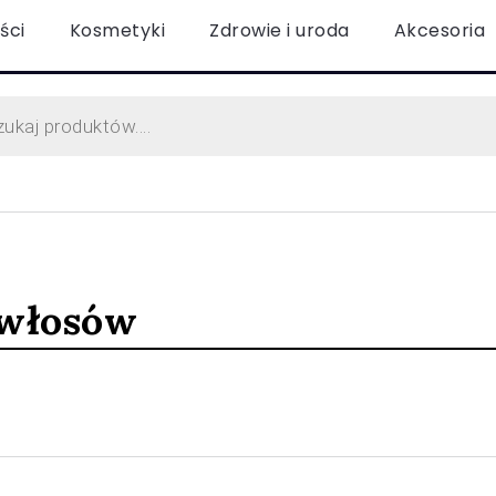
ści
Kosmetyki
Zdrowie i uroda
Akcesoria
 włosów