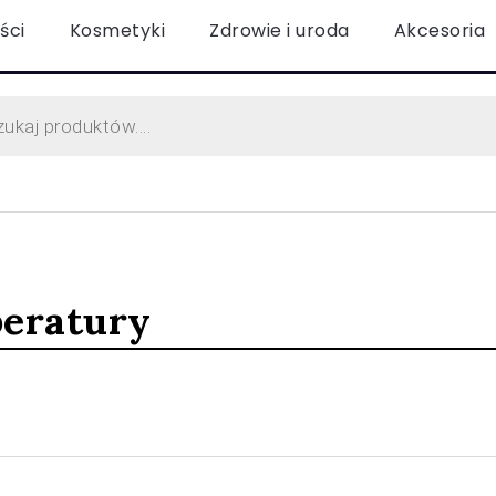
ści
Kosmetyki
Zdrowie i uroda
Akcesoria
peratury