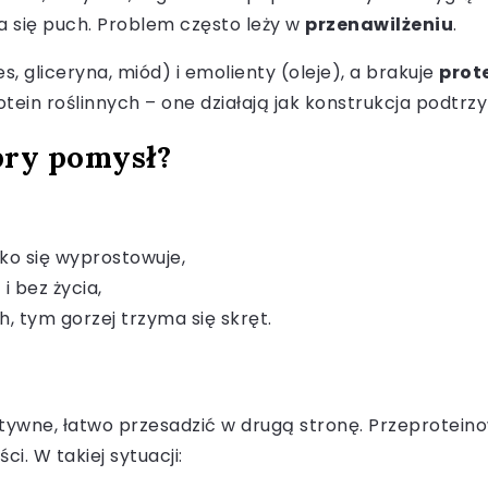
ia się puch. Problem często leży w
przenawilżeniu
.
, gliceryna, miód) i emolienty (oleje), a brakuje
prot
rotein roślinnych – one działają jak konstrukcja podtrz
bry pomysł?
bko się wyprostowuje,
i bez życia,
, tym gorzej trzyma się skręt.
ztywne, łatwo przesadzić w drugą stronę. Przeproteinow
i. W takiej sytuacji: