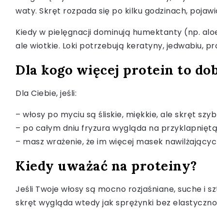
waty. Skręt rozpada się po kilku godzinach, pojaw
Kiedy w pielęgnacji dominują humektanty (np. aloes
ale wiotkie. Loki potrzebują keratyny, jedwabiu, p
Dla kogo więcej protein to do
Dla Ciebie, jeśli:
– włosy po myciu są śliskie, miękkie, ale skręt szy
– po całym dniu fryzura wygląda na przyklapniętą 
– masz wrażenie, że im więcej masek nawilżających
Kiedy uważać na proteiny?
Jeśli Twoje włosy są mocno rozjaśniane, suche i s
skręt wygląda wtedy jak sprężynki bez elastycznośc