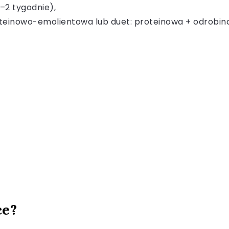
1–2 tygodnie),
teinowo-emolientowa lub duet: proteinowa + odrobina
ce?