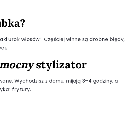
ubka?
taki urok włosów”. Częściej winne są drobne błędy,
yce.
mocny
stylizator
wane. Wychodzisz z domu, mijają 3–4 godziny, a
yka” fryzury.