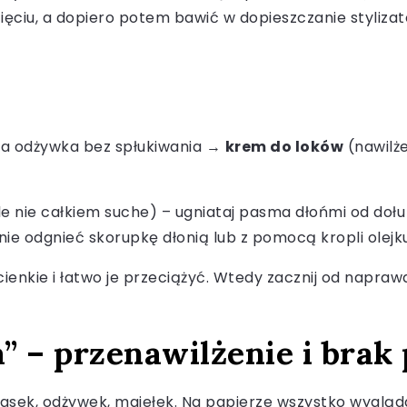
cięciu, a dopiero potem bawić w dopieszczanie stylizat
ka odżywka bez spłukiwania →
krem do loków
(nawilże
le nie całkiem suche) – ugniataj pasma dłońmi od doł
tnie odgnieć skorupkę dłonią lub z pomocą kropli olejku
 cienkie i łatwo je przeciążyć. Wtedy zacznij od napraw
” – przenawilżenie i brak
asek, odżywek, mgiełek. Na papierze wszystko wygląda 