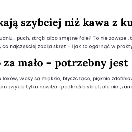
kają szybciej niż kawa z k
ołudniu… puch, strąki albo smętne fale? To nie zawsze „
 co najczęściej zabija skręt – i jak to ogarnąć w prakt
 za mało – potrzebny jest
loków, włosy są miękkie, błyszczące, pięknie zdefinio
Krem zwykle tylko nawilża i podkreśla skręt, ale nie „zam