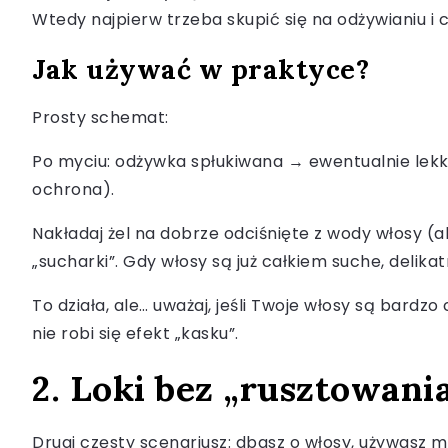
Wtedy najpierw trzeba skupić się na odżywianiu i 
Jak używać w praktyce?
Prosty schemat:
Po myciu: odżywka spłukiwana → ewentualnie lek
ochrona).
Nakładaj żel na dobrze odciśnięte z wody włosy (a
„sucharki”. Gdy włosy są już całkiem suche, delika
To działa, ale… uważaj, jeśli Twoje włosy są bardzo
nie robi się efekt „kasku”.
2. Loki bez „rusztowania
Drugi częsty scenariusz: dbasz o włosy, używasz m