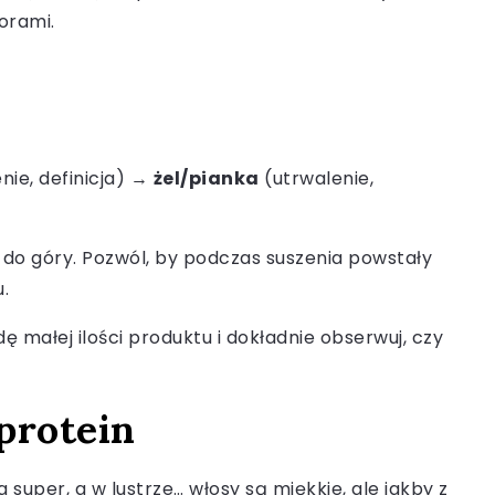
orami.
nie, definicja) →
żel/pianka
(utrwalenie,
u do góry. Pozwól, by podczas suszenia powstały
.
dę małej ilości produktu i dokładnie obserwuj, czy
 protein
super, a w lustrze… włosy są miękkie, ale jakby z