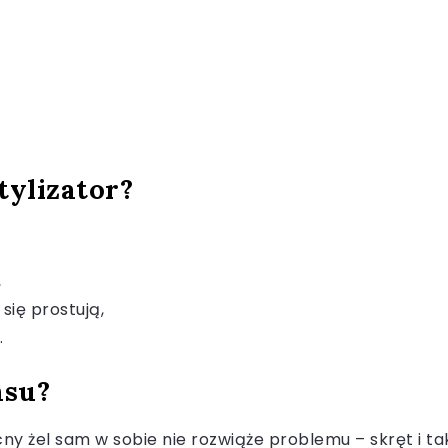
tylizator?
,
się prostują,
.
nsu?
ny żel sam w sobie nie rozwiąże problemu – skręt i tak