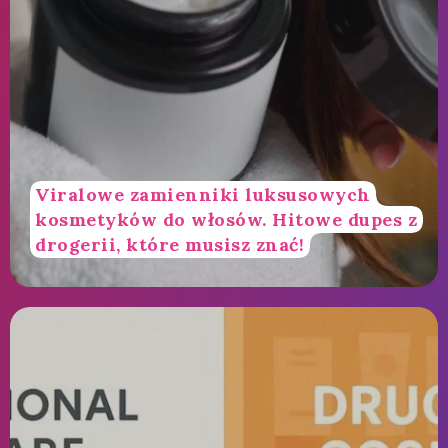
Viralowe zamienniki luksusowych
kosmetyków do włosów. Hitowe dupes z
drogerii, które musisz znać!