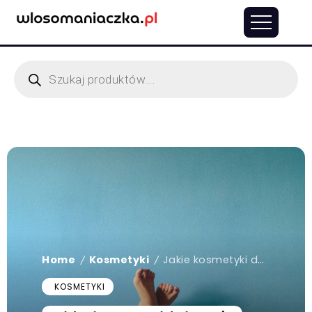
Home
Kosmetyki
Jakie kosmetyki do stóp wybrać, aby były gładkie i miękkie?
/
/
KOSMETYKI