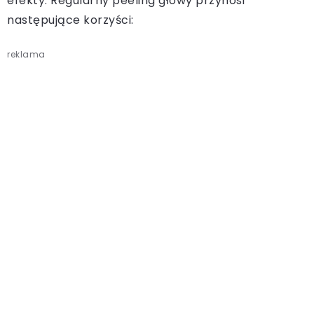
efekty. Regularny peeling głowy przynosi
następujące korzyści:
reklama