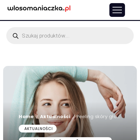
Home
Aktualności
Peeling skóry głowy – co daje i jak stosować?
/
/
AKTUALNOŚCI