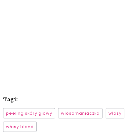
Tagi:
peeling skóry głowy
włosomaniaczka
włosy
włosy blond