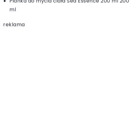
Pianka do mycia ciała Sea Essence 200 ml 200
ml
reklama