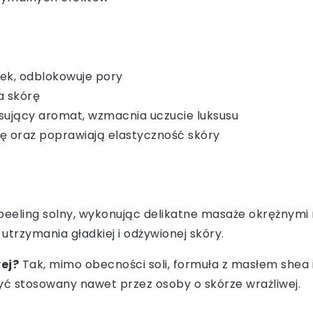
ek, odblokowuje pory
a skórę
sujący aromat, wzmacnia uczucie luksusu
ję oraz poprawiają elastyczność skóry
eling solny, wykonując delikatne masaże okrężnymi ru
utrzymania gładkiej i odżywionej skóry.
ej?
Tak, mimo obecności soli, formuła z masłem shea i
ć stosowany nawet przez osoby o skórze wrażliwej.