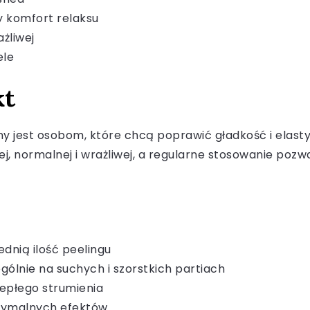
 komfort relaksu
żliwej
ele
kt
y jest osobom, które chcą poprawić gładkość i elasty
hej, normalnej i wrażliwej, a regularne stosowanie po
dnią ilość peelingu
gólnie na suchych i szorstkich partiach
iepłego strumienia
ptymalnych efektów