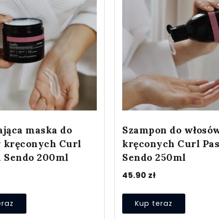
ająca maska do
Szampon do włosó
 kręconych Curl
kręconych Curl Pas
n Sendo 200ml
Sendo 250ml
45.90
zł
eraz
Kup teraz