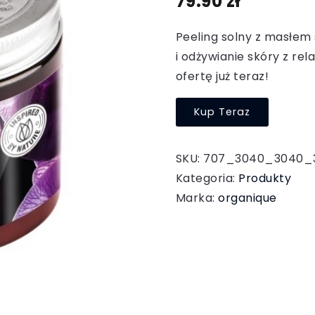
79.90
zł
Peeling solny z masłem 
i odżywianie skóry z r
ofertę już teraz!
Kup Teraz
SKU:
707_3040_3040_
Kategoria:
Produkty
Marka:
organique