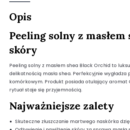
Opis
Peeling solny z masłem 
skóry
Peeling solny z masłem shea Black Orchid to luksus
delikatnością masła shea. Perfekcyjnie wygładza 
komórkowym. Produkt posiada otulający aromat Cz
rytuał staje się przyjemnością.
Najważniejsze zalety
Skuteczne złuszczanie martwego naskórka dzięki
Odżywienie i nawilżenie skóry za sprawą masła