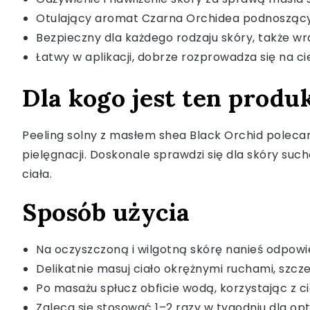
Otulający aromat Czarna Orchidea podnoszący
Bezpieczny dla każdego rodzaju skóry, także wra
Łatwy w aplikacji, dobrze rozprowadza się na ci
Dla kogo jest ten produ
Peeling solny z masłem shea Black Orchid polecan
pielęgnacji. Doskonale sprawdzi się dla skóry suc
ciała.
Sposób użycia
Na oczyszczoną i wilgotną skórę nanieś odpowie
Delikatnie masuj ciało okrężnymi ruchami, szcze
Po masażu spłucz obficie wodą, korzystając z c
Zaleca się stosować 1–2 razy w tygodniu dla o