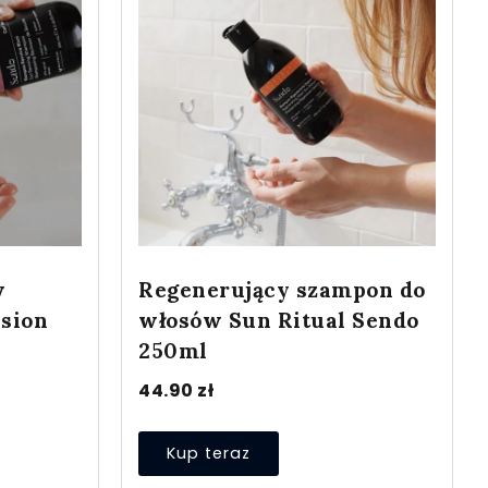
w
Regenerujący szampon do
sion
włosów Sun Ritual Sendo
250ml
44.90
zł
Kup teraz