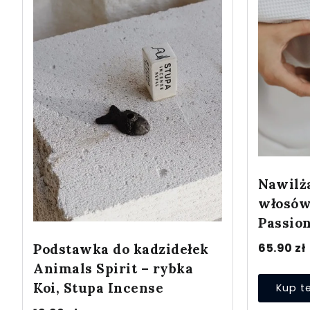
Nawilż
włosów
Passio
65.90
zł
Podstawka do kadzidełek
Animals Spirit – rybka
Koi, Stupa Incense
Kup t