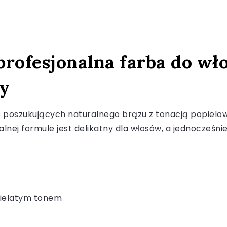
rofesjonalna farba do wło
ty
 poszukujących naturalnego brązu z tonacją popielową
jalnej formule jest delikatny dla włosów, a jednocześn
pielatym tonem