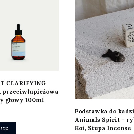
HT CLARIFYING
a przeciwłupieżowa
ry głowy 100ml
Podstawka do kadz
Animals Spirit – r
Koi, Stupa Incense
eraz