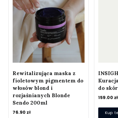
Rewitalizująca maska z
INSIG
fioletowym pigmentem do
Kuracj
włosów blond i
do skó
rozjaśnianych Blonde
159.00
zł
Sendo 200ml
76.90
zł
Kup t