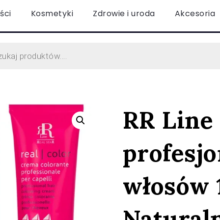
ści
Kosmetyki
Zdrowie i uroda
Akcesoria
RR Line
profesjo
włosów 1
Naturaln