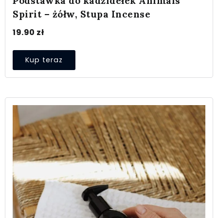
Podstawka do kadzidełek Animals
Spirit – żółw, Stupa Incense
19.90
zł
Kup teraz