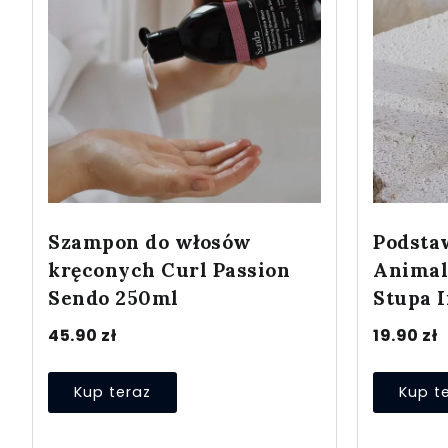
Szampon do włosów
Podsta
kręconych Curl Passion
Animals
Sendo 250ml
Stupa 
45.90
zł
19.90
zł
Kup teraz
Kup t