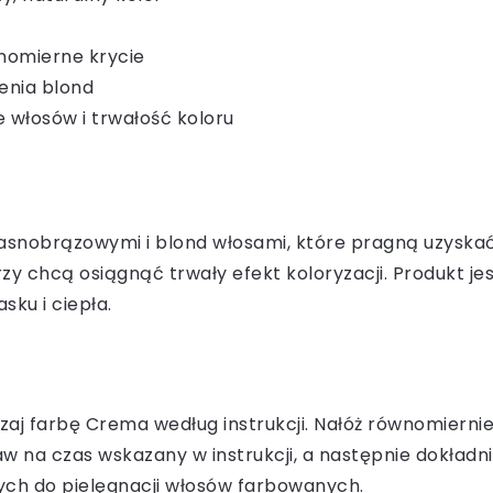
wnomierne krycie
ienia blond
 włosów i trwałość koloru
snobrązowymi i blond włosami, które pragną uzyskać c
rzy chcą osiągnąć trwały efekt koloryzacji. Produkt je
ku i ciepła.
aj farbę Crema według instrukcji. Nałóż równomiernie
na czas wskazany w instrukcji, a następnie dokładni
ych do pielęgnacji włosów farbowanych.