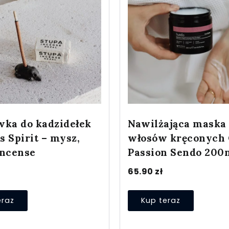
wka do kadzidełek
Nawilżająca maska
 Spirit – mysz,
włosów kręconych 
Incense
Passion Sendo 200
65.90
zł
eraz
Kup teraz