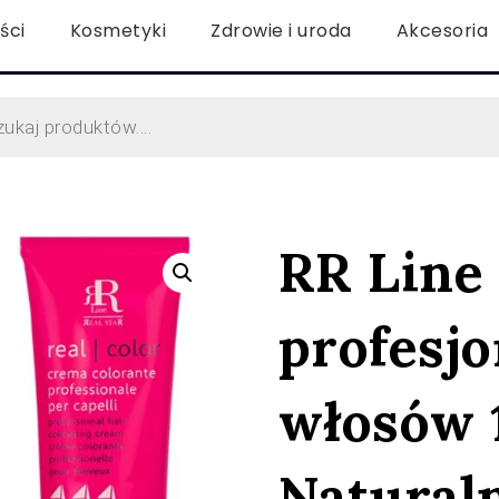
ści
Kosmetyki
Zdrowie i uroda
Akcesoria
RR Line
profesjo
włosów 
Natural