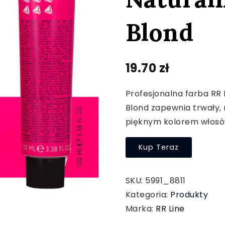
Blond
19.70
zł
Profesjonalna farba RR 
Blond zapewnia trwały, n
pięknym kolorem włosó
Kup Teraz
SKU:
5991_8811
Kategoria:
Produkty
Marka:
RR Line