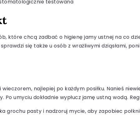
 stomatologicznie testowana
kt
ób, które chcą zadbać o higienę jamy ustnej na co dzi
prawdzi się także u osób z wrażliwymi dziąsłami, poni
i wieczorem, najlepiej po każdym posiłku. Nanieś niewi
hy. Po umyciu dokładnie wypłucz jamę ustną wodą. Re
arnka grochu pasty i nadzoruj mycie, aby zapobiec połk