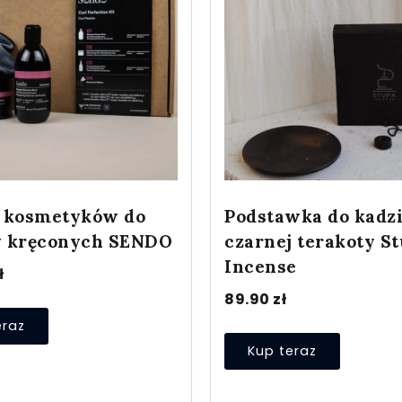
 kosmetyków do
Podstawka do kadzi
 kręconych SENDO
czarnej terakoty S
Incense
ł
89.90
zł
eraz
Kup teraz