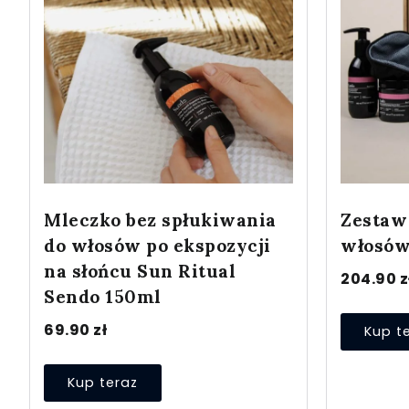
Mleczko bez spłukiwania
Zestaw
do włosów po ekspozycji
włosów
na słońcu Sun Ritual
204.90
z
Sendo 150ml
69.90
zł
Kup t
Kup teraz