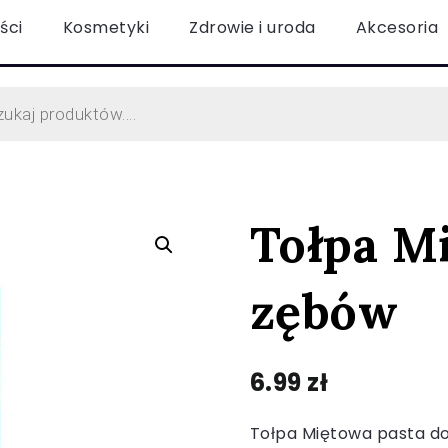
ści
Kosmetyki
Zdrowie i uroda
Akcesoria
Tołpa M
zębów
6.99
zł
Tołpa Miętowa pasta do