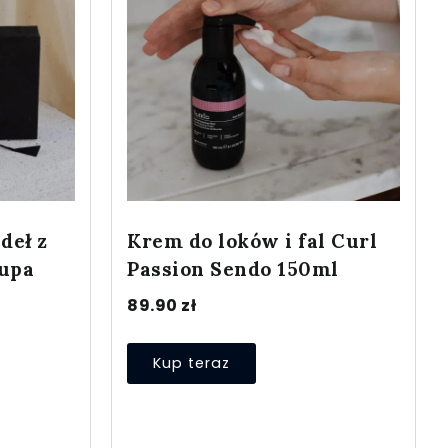
deł z
Krem do loków i fal Curl
tupa
Passion Sendo 150ml
89.90
zł
Kup teraz